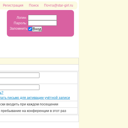
Регистрация
Поиск
Почта@star-girl.ru
Логин:
Пароль:
Запомнить
ь?
ать письмо для активации учётной записи
ски входить при каждом посещении
 пребывание на конференции в этот раз