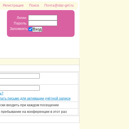
Регистрация
Поиск
Почта@star-girl.ru
Логин:
Пароль:
Запомнить
ь?
ать письмо для активации учётной записи
ски входить при каждом посещении
 пребывание на конференции в этот раз