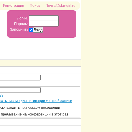
Регистрация
Поиск
Почта@star-girl.ru
Логин:
Пароль:
Запомнить
ь?
ать письмо для активации учётной записи
ски входить при каждом посещении
 пребывание на конференции в этот раз