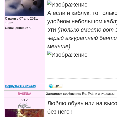
А если и каблук, то тольк
С нами с
07 апр 2011,
удобном небольшом каблу
18:32
Сообщения:
4677
эти
(только вместо вот 
черый аккуратный бантик
меньше)
Вернуться к началу
BySiNkA
Заголовок сообщения:
Re: Туфли и туфельки
V.I.P
Люблю обувь или на высо
без него !