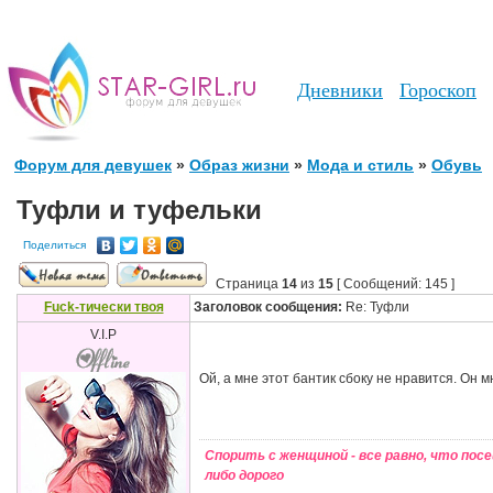
Дневники
Гороскоп
Форум для девушек
»
Образ жизни
»
Мода и стиль
»
Обувь
Туфли и туфельки
Поделиться
Страница
14
из
15
[ Сообщений: 145 ]
Fuck-тически твоя
Заголовок сообщения:
Re: Туфли
V.I.P
Ой, а мне этот бантик сбоку не нравится. Он
Спорить с женщиной - все равно, что пос
либо дорого