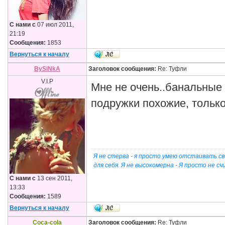
С нами с
07 июл 2011,
21:19
Сообщения:
1853
Вернуться к началу
BySiNkA
Заголовок сообщения:
Re: Туфли
V.I.P
Мне не очень..банальные к
подружки похожие, тольк
Я не стерва - я просто умею отстаивать св
для себя. Я не высокомерна - Я просто не 
С нами с
13 сен 2011,
13:33
Сообщения:
1589
Вернуться к началу
Coca-cola
Заголовок сообщения:
Re: Туфли