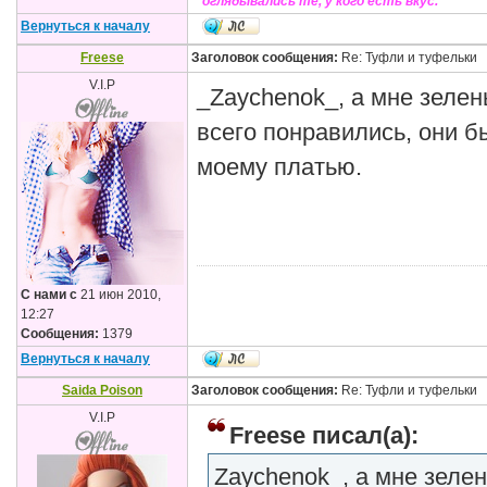
оглядывались те, у кого есть вкус.
Вернуться к началу
Freese
Заголовок сообщения:
Re: Туфли и туфельки
V.I.P
_Zaychenok_, а мне зеле
всего понравились, они 
моему платью.
С нами с
21 июн 2010,
12:27
Сообщения:
1379
Вернуться к началу
Saida Poison
Заголовок сообщения:
Re: Туфли и туфельки
V.I.P
Freese писал(а):
Zaychenok_, а мне зеле