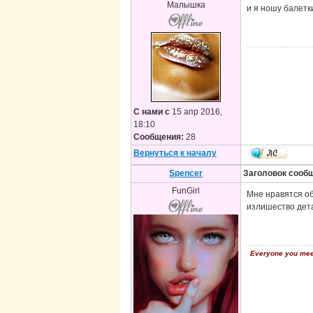
Малышка
и я ношу балетки
С нами с
15 апр 2016,
18:10
Сообщения:
28
Вернуться к началу
Spencer
Заголовок сооб
FunGirl
Мне нравятся об
излишество дета
Everyone you meet 