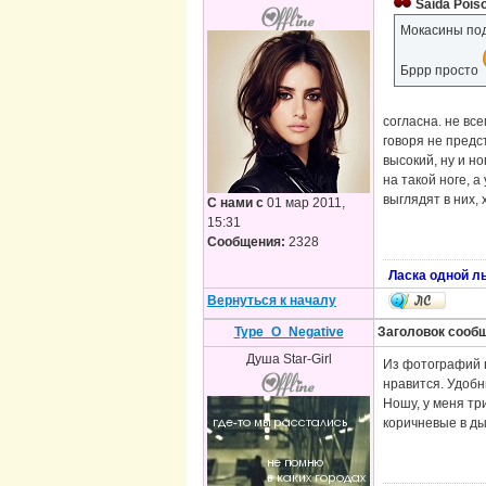
Saida Pois
Мокасины под
Бррр просто
согласна. не вс
говоря не предс
высокий, ну и н
на такой ноге, 
выглядят в них,
С нами с
01 мар 2011,
15:31
Сообщения:
2328
Ласка одной л
Вернуться к началу
Type_O_Negative
Заголовок сооб
Душа Star-Girl
Из фотографий в
нравится. Удобн
Ношу, у меня тр
коричневые в ды