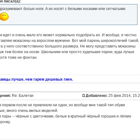
on писал(а):
разумевают босые ноги. А их носят с белыми носками или сетчатыми.
ем идет и очень мало кто может нормально подобрать их. И вообще, я честно
тавляю мокасины на взрослом мужчине. Вот мой парень широкоплечий такой,
ога у него соответственно большого размера. Не могу представить мокасины
а уж тем более на носке. Школьники или просто худенькие парни, куда лучше
 хотя тоже не фонтан.
ьвицы лучше, чем гарем дешевых гиен.
щения:
Re: Балетки
Добавлено:
25 фев 2014, 15:
 первом после не привлекли ни одни, но вообще мне такой тип обуви
ые, много очень милых моделей.
и пары -- чёрные с цветочками, белые в крупный чёрный горошек и лёгкие
рочку.