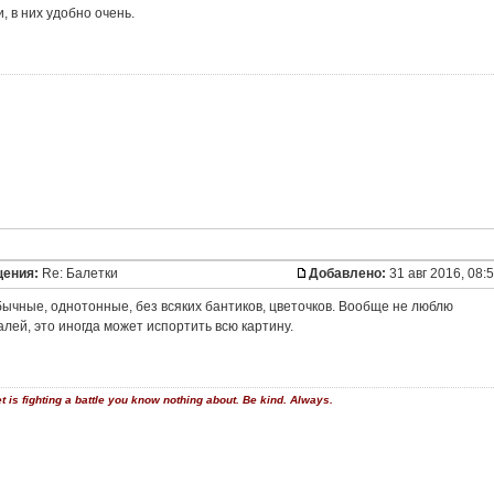
, в них удобно очень.
щения:
Re: Балетки
Добавлено:
31 авг 2016, 08:
ычные, однотонные, без всяких бантиков, цветочков. Вообще не люблю
лей, это иногда может испортить всю картину.
is fighting a battle you know nothing about. Be kind. Always.