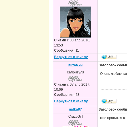
С нами с
03 апр 2016,
13:53
Сообщения:
11
Вернуться к началу
витамин
Заголовок сооб
Капризуля
Очень люблю так
С нами с
07 апр 2017,
10:09
Сообщения:
43
Вернуться к началу
natka87
Заголовок сооб
CrazyGirl
мне нравится в 