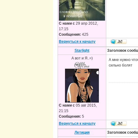
С нами с
29 апр 2012,
17:15
Сообщения:
425
Вернуться к началу
Starlight
Заголовок сооб
А вот и Я..=)
А мне нужно что
сильно болят
С нами с
05 авг 2015,
21:15
Сообщения:
5
Вернуться к началу
Летиция
Заголовок сооб