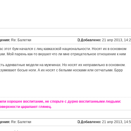
щения:
Re: Балетки
Добавлено:
21 апр 2013, 14:
 нас этот бум начался с лиц кавказской национальности. Носят их в основном
шки. Мой парень как-то внушил что ли мне отрицательное отношение к ним
ть адекватные модели на мужчинах. Но носят их неправильно в основном.
умевают босые ноги. А их носят с белыми носками или сетчатыми. Бррр
или хорошее воспитание, не спорьте с дурно воспитанными людьми:
оверхности царапают глянец.
щения:
Re: Балетки
Добавлено:
21 апр 2013, 14: