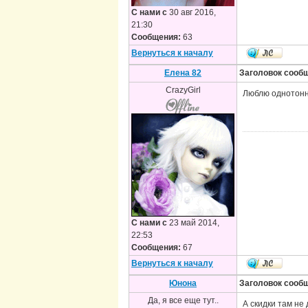
С нами с
30 авг 2016,
21:30
Сообщения:
63
Вернуться к началу
Елена 82
Заголовок сооб
CrazyGirl
Люблю однотонны
С нами с
23 май 2014,
22:53
Сообщения:
67
Вернуться к началу
Юнона
Заголовок сооб
Да, я все еще тут..
А скидки там не