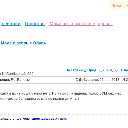
Вход
Дневники
Гороскоп
Магазин красоты и здоровья
Мода и стиль
»
Обувь
На страницу
Пред.
1
,
2
,
3
,
4
,
5
,
6
Сле
з
6
[ Сообщений: 55 ]
щения:
Re: Балетки
Добавлено:
21 апр 2013, 14:
у сама я их не ношу, у меня нету. Но на многих видела. Прямо БУМ какой-то.
личные. но большинство мне не нравится. А ты?
ьвицы лучше, чем гарем дешевых гиен.