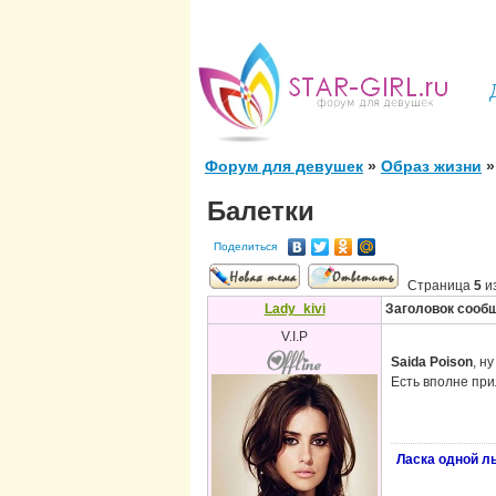
Форум для девушек
»
Образ жизни
»
Балетки
Поделиться
Страница
5
и
Lady_kivi
Заголовок сооб
V.I.P
Saida Poison
, н
Есть вполне при
Ласка одной л