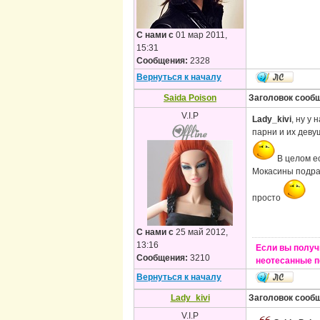
С нами с
01 мар 2011,
15:31
Сообщения:
2328
Вернуться к началу
Saida Poison
Заголовок сооб
V.I.P
Lady_kivi
, ну у
парни и их деву
В целом ес
Мокасины подраз
просто
С нами с
25 май 2012,
13:16
Если вы получ
Сообщения:
3210
неотесанные п
Вернуться к началу
Lady_kivi
Заголовок сооб
V.I.P