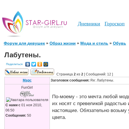
Дневники
Гороскоп
Форум для девушек
»
Образ жизни
»
Мода и стиль
»
Обувь
Лабутены.
Поделиться
Страница
2
из
2
[ Сообщений: 12 ]
Марс
Заголовок сообщения:
Re: Лабутены.
FunGirl
По-моему - это мечта любой мод
их носят с превеликой радостью 
С нами с
01 ноя 2010,
настоящие. Обязательно возьму 
06:50
Сообщения:
50
цвета.