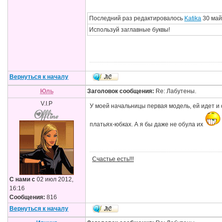
Последний раз редактировалось
Katika
30 май 
Используй заглавные буквы!
Вернуться к началу
Юль
Заголовок сообщения:
Re: Лабутены.
V.I.P
У моей начальницы первая модель, ей идет и о
платьях-юбках. А я бы даже не обула их
Счастье есть!!!
С нами с
02 июл 2012,
16:16
Сообщения:
816
Вернуться к началу