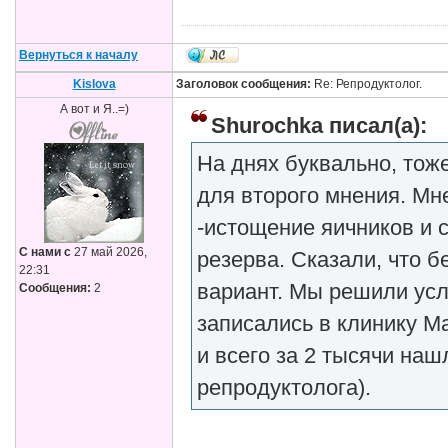
Вернуться к началу
Kislova
Заголовок сообщения:
Re: Репродуктолог.
А вот и Я..=)
Shurochka писал(а):
На днях буквально, тож
для второго мнения. Мн
-истощение яичников и 
С нами с
27 май 2026,
резерва. Сказали, что 
22:31
вариант. Мы решили ус
Сообщения:
2
записались в клинику М
и всего за 2 тысячи наш
репродуктолога).