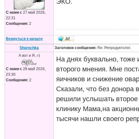
ЭКО.
С нами с
27 май 2026,
22:31
Сообщения:
2
Вернуться к началу
Shurochka
Заголовок сообщения:
Re: Репродуктолог.
А вот и Я..=)
На днях буквально, тоже 
второго мнения. Мне пост
С нами с
28 май 2026,
23:30
яичников и снижение овар
Сообщения:
2
Сказали, что без донора 
решили услышать второе 
клинику Мама,на акционны
тысячи нашли своего репр