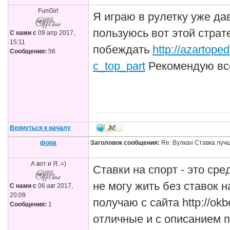
FunGirl
Я играю в рулетку уже да
пользуюсь вот этой страт
С нами с
09 апр 2017,
15:11
побеждать
http://azartope
Сообщения:
56
c_top_part
Рекомендую вс
Вернуться к началу
фора
Заголовок сообщения:
Re: Вулкан Ставка луч
А вот и Я..=)
Ставки на спорт - это ср
не могу жить без ставок 
С нами с
06 авг 2017,
20:09
получаю с сайта http://okb
Сообщения:
1
отличные и с описанием 