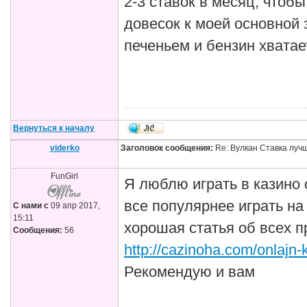
2-3 ставок в месяц, чтоб
довесок к моей основной 
печеньем и бензин хватае
Вернуться к началу
viderko
Заголовок сообщения:
Re: Вулкан Ставка луч
FunGirl
Я люблю играть в казино 
все популярнее играть н
С нами с
09 апр 2017,
15:11
хорошая статья об всех 
Сообщения:
56
http://cazinoha.com/onlajn-k
Рекомендую и вам