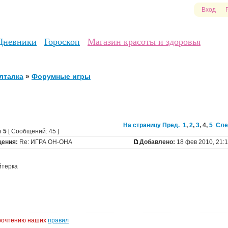
Вход
Дневники
Гороскоп
Магазин красоты и здоровья
лталка
»
Форумные игры
На страницу
Пред.
1
,
2
,
3
,
4
,
5
Сле
з
5
[ Сообщений: 45 ]
щения:
Re: ИГРА ОН-ОНА
Добавлено:
18 фев 2010, 21:
йтерка
прочтению наших
правил