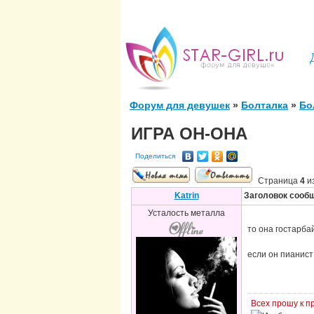
Форум для девушек
»
Болталка
»
Бо
ИГРА ОН-ОНА
Поделиться
Страница
4
и
Katrin
Заголовок сооб
Усталость металла
то она гостарба
если он пианист
Всех прошу к 