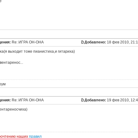
щения:
Re: ИГРА ОН-ОНА
Добавлено:
18 фев 2010, 21:
ха(я выходит тоже пианистиха,и гитариха)
вентаренос...
рум
щения:
Re: ИГРА ОН-ОНА
Добавлено:
19 фев 2010, 12:
вентареносчиха)
прочтению наших
правил