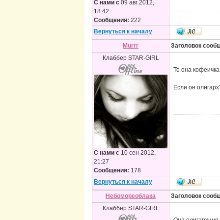
С нами с
09 авг 2012,
18:42
Сообщения:
222
Вернуться к началу
Murrr
Заголовок сооб
Клаббер STAR-GIRL
То она кофеичка
Если он олигарх
С нами с
10 сен 2012,
21:27
Сообщения:
178
Вернуться к началу
Небомореоблака
Заголовок сооб
Клаббер STAR-GIRL