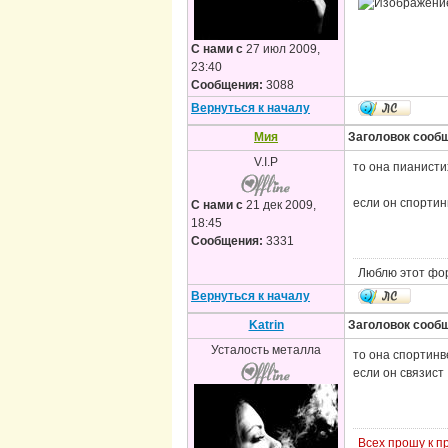
С нами с
27 июл 2009,
23:40
Сообщения:
3088
Вернуться к началу
Мия
Заголовок сооб
V.I.P
то она пианисти
если он спортин
С нами с
21 дек 2009,
18:45
Сообщения:
3331
Люблю этот фо
Вернуться к началу
Katrin
Заголовок сооб
Усталость металла
то она спортин
если он связист
Всех прошу к 