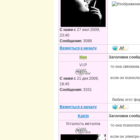
С нами с
27 июл 2009,
23:40
Сообщения:
3088
Вернуться к началу
Мия
Заголовок сооб
V.I.P
то она связюнка
если он психолог.
С нами с
21 дек 2009,
18:45
Сообщения:
3331
Люблю этот фо
Вернуться к началу
Katrin
Заголовок сооб
Усталость металла
то она психолог
если он электро