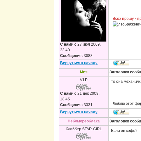
Всех прошу к 
С нами с
27 июл 2009,
23:40
Сообщения:
3088
Вернуться к началу
Мия
Заголовок сооб
V.I.P
то она механичк
С нами с
21 дек 2009,
18:45
Люблю этот фо
Сообщения:
3331
Вернуться к началу
Небомореоблака
Заголовок сооб
Клаббер STAR-GIRL
Если он кофе?