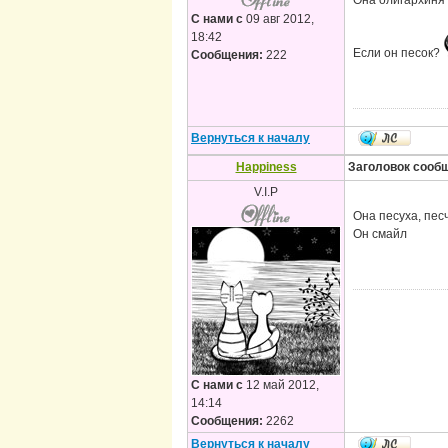
Она олигархиня
С нами с
09 авг 2012,
18:42
Если он песок?
Сообщения:
222
Вернуться к началу
Happiness
Заголовок сооб
V.I.P
Она песуха, пес
Он смайл
С нами с
12 май 2012,
14:14
Сообщения:
2262
Вернуться к началу