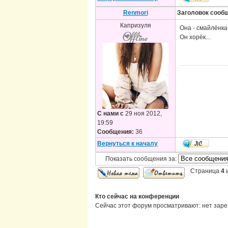
Renmori
Заголовок сооб
Капризуля
Она - смайлёнка
Он хорёк...
С нами с
29 ноя 2012,
19:59
Сообщения:
36
Вернуться к началу
Показать сообщения за:
Страница
4
Кто сейчас на конференции
Сейчас этот форум просматривают: нет заре