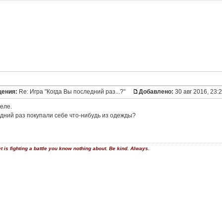
щения:
Re: Игра "Когда Вы последний раз...?"
Добавлено:
30 авг 2016, 23:
еле.
едний раз покупали себе что-нибудь из одежды?
is fighting a battle you know nothing about. Be kind. Always.