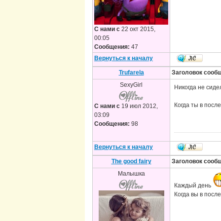
С нами с
22 окт 2015,
00:05
Сообщения:
47
Вернуться к началу
Trufarela
Заголовок сооб
SexyGirl
Никогда не сиде
Когда ты в посл
С нами с
19 июл 2012,
03:09
Сообщения:
98
Вернуться к началу
The good fairy
Заголовок сооб
Малышка
Каждый день
Когда вы в посл