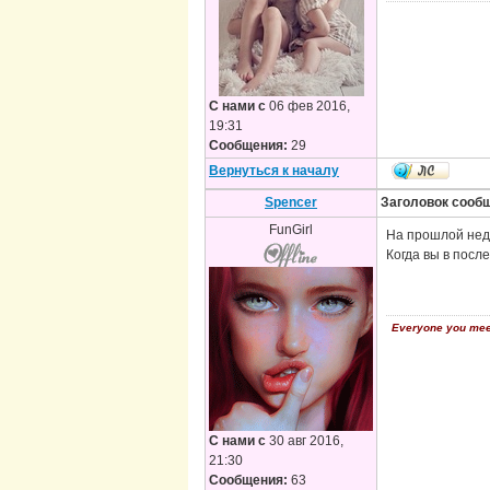
С нами с
06 фев 2016,
19:31
Сообщения:
29
Вернуться к началу
Spencer
Заголовок сооб
FunGirl
На прошлой нед
Когда вы в посл
Everyone you meet 
С нами с
30 авг 2016,
21:30
Сообщения:
63