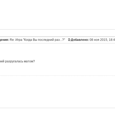
щения:
Re: Игра "Когда Вы последний раз...?"
Добавлено:
08 ноя 2015, 18:
ний разругалась матом?