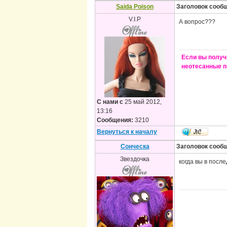
Saida Poison
Заголовок сооб
V.I.P
А вопрос???
Если вы получ
неотесанные п
С нами с
25 май 2012,
13:16
Сообщения:
3210
Вернуться к началу
Сонческа
Заголовок сооб
Звездочка
когда вы в посл