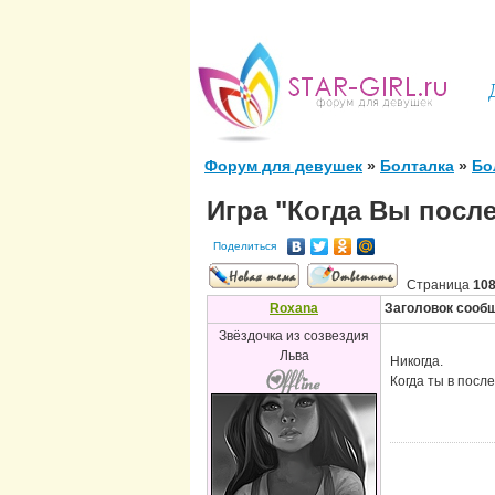
Форум для девушек
»
Болталка
»
Бо
Игра "Когда Вы после
Поделиться
Страница
10
Roxana
Заголовок сооб
Звёздочка из созвездия
Льва
Никогда.
Когда ты в после