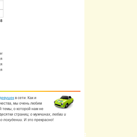
08
мы
ия
ия
ия
девушек
в сети. Как и
чества, мы очень любим
й темы, о которой нам не
 десятки страниц:
о мужчинах, любви и
 о похудении
. И это прекрасно!