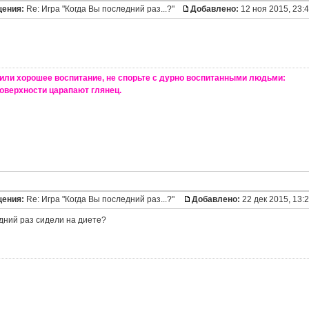
щения:
Re: Игра "Когда Вы последний раз...?"
Добавлено:
12 ноя 2015, 23:
или хорошее воспитание, не спорьте с дурно воспитанными людьми:
оверхности царапают глянец.
щения:
Re: Игра "Когда Вы последний раз...?"
Добавлено:
22 дек 2015, 13:
едний раз сидели на диете?