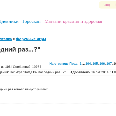
Вход
Дневники
Гороскоп
Магазин красоты и здоровья
лталка
»
Форумные игры
дний раз...?"
На страницу
Пред.
1
...
104
,
105
,
106
,
107
,
1
8
из
108
[ Сообщений: 1076 ]
щения:
Re: Игра "Когда Вы последний раз...?"
Добавлено:
26 окт 2014, 11:
дний раз кого-то чему-то учила?