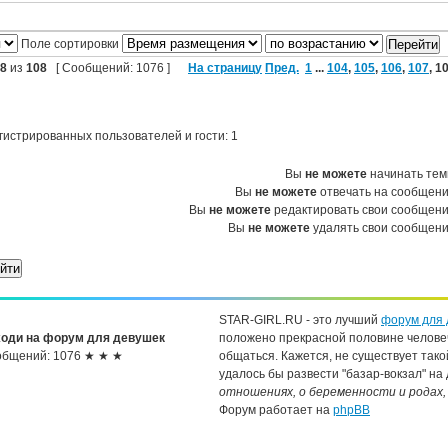
Поле сортировки
8
из
108
[ Сообщений: 1076 ]
На страницу
Пред.
1
...
104
,
105
,
106
,
107
,
1
гистрированных пользователей и гости: 1
Вы
не можете
начинать те
Вы
не можете
отвечать на сообщен
Вы
не можете
редактировать свои сообщен
Вы
не можете
удалять свои сообщен
STAR-GIRL.RU - это лучший
форум для 
оди на форум для девушек
положено прекрасной половине челове
бщений: 1076 ★ ★ ★
общаться. Кажется, не существует тако
удалось бы развести "базар-вокзал" на
отношениях, о беременности и родах,
Форум работает на
phpBB