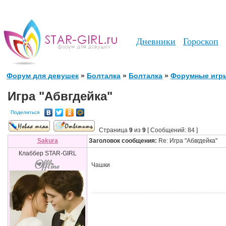
Дневники
Гороскоп
Форум для девушек
»
Болталка
»
Болталка
»
Форумные игр
Игра "Абвгдейка"
Поделиться
Страница
9
из
9
[ Сообщений: 84 ]
Sakura
Заголовок сообщения:
Re: Игра "Абвгдейка"
Клаббер STAR-GIRL
Чашки