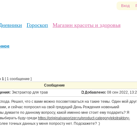
Вход
Дневники
Гороскоп
Магазин красоты и здоровья
чное
з
1
[ 1 сообщение ]
Сообщение
щения:
Экстрактор для трав
Добавлено:
08 сен 2022, 13:
спода. Решил, что с вами можно посоветоваться на такие темы. Один мой друг
ами, и сейчас попросил на свой грядущий День Рождения новенький
 вы думаете по данному вопросу, какой именно мне стоит ему подарить? Я
 выбирать буду среди
https://originalvaporizer.ru/product-category/ekstraktory-
более точных данных у меня попросту нет. Подскажете? :)