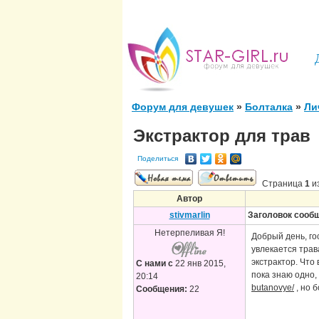
Форум для девушек
»
Болталка
»
Ли
Экстрактор для трав
Поделиться
Страница
1
и
Автор
stivmarlin
Заголовок сооб
Нетерпеливая Я!
Добрый день, го
увлекается трав
экстрактор. Что
С нами с
22 янв 2015,
пока знаю одно,
20:14
butanovye/
, но 
Сообщения:
22