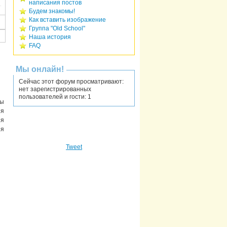
написания постов
Будем знакомы!
Как вставить изображение
Группа "Old School"
Наша история
FAQ
Мы онлайн!
Сейчас этот форум просматривают:
нет зарегистрированных
пользователей и гости: 1
мы
ия
ия
ия
Tweet