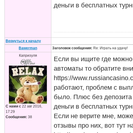
деньги в бесплатных тур
Вернуться к началу
Bawerman
Заголовок сообщения:
Re: Играть на удачу!
Капризуля
Если вы ищите где можно
автоматы то обратите вн
https://www.russiancasino
работают, проблем с вып
было. Плюс без депозита
деньги в бесплатных турн
С нами с
22 авг 2016,
17:29
Если не верите мне, може
Сообщения:
38
отзывы про них, вот тут 