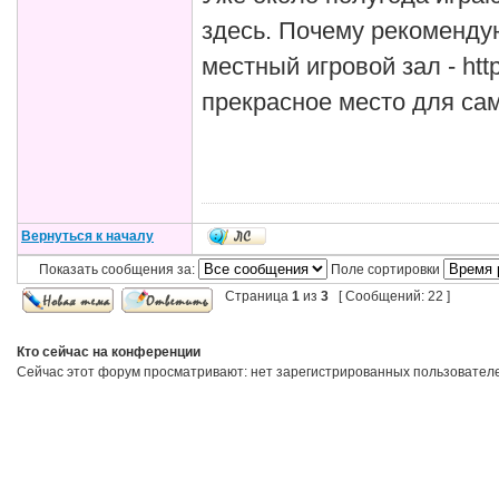
здесь. Почему рекоменду
местный игровой зал - http:
прекрасное место для сам
Вернуться к началу
Показать сообщения за:
Поле сортировки
Страница
1
из
3
[ Сообщений: 22 ]
Кто сейчас на конференции
Сейчас этот форум просматривают: нет зарегистрированных пользователей