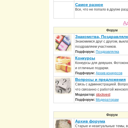
Самое разное
Все, что не попало в другие ра
А
Форум
Знакомства, Поздравлялк
Знакомимся друг с другом, выкл
поздравляем участников.
Подфорум:
Поздравлялка
Конкурсы
Конкурсы для девушек. Фотокон
и отличные подарки.
Подфорум:
Архив конкурсов
Вопросы и предложения
Связь с администрацией. Вопро
что связанно с работой женског
Модератор:
stockvest
Подфорум:
Модераторам
Форум
Архив форума
Старые и неактуальные темы, в