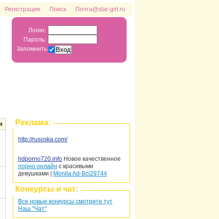
Регистрация
Поиск
Почта@star-girl.ru
Логин:
Пароль:
Запомнить
Реклама:
я
http://rusoska.com/
hdporno720.info
Новое качественное
порно онлайн
c красивыми
девушками |
Monila Ad-Bci29744
Конкурсы и чат:
Все новые конкурсы смотрите тут
Наш "Чат"