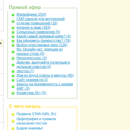
Прямой эфир
Мэрмэйдика (254)
СМЛ панели для внутренней
отделки помещений (16)
купание в лаве (183)
Серьезные намерения (5)
Какой самый любимый кофе? (4)
Как оформить банкротство? (78)
я
Выбор пластиковых окон (126)
Re: Онлайн-чат: девушки из
разных стран (0)
Репродуктолог. (3)
Девочки, выручайте полезным и
дельным советом (4)
люстра (7)
Дом из бруса плюсы и минусы (85)
Сайт знакомств (2)
Шансы на беременность с низким
АМГ. (3)
Косметика 45+ (5)
С чего начать:
Правила STAR-GIRL.RU
Орфография и правила
написания постов
Будем знакомы!