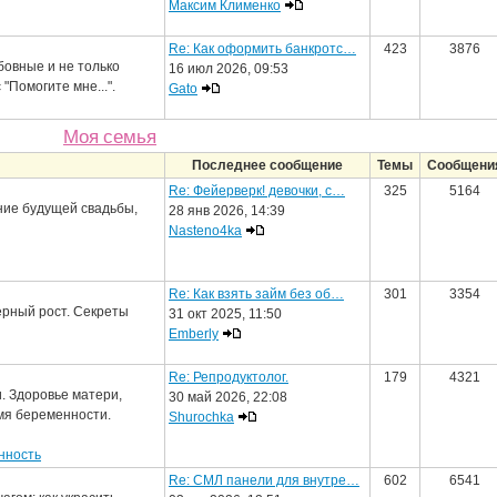
Максим Клименко
Re: Как оформить банкротс…
423
3876
овные и не только
16 июл 2026, 09:53
"Помогите мне...".
Gato
Моя семья
Последнее сообщение
Темы
Сообщени
Re: Фейерверк! девочки, с…
325
5164
ние будущей свадьбы,
28 янв 2026, 14:39
Nasteno4ka
Re: Как взять займ без об…
301
3354
ерный рост. Секреты
31 окт 2025, 11:50
Emberly
Re: Репродуктолог.
179
4321
. Здоровье матери,
30 май 2026, 22:08
мя беременности.
Shurochka
нность
Re: СМЛ панели для внутре…
602
6541