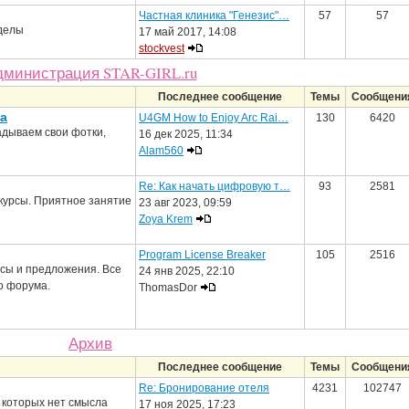
Частная клиника "Генезис"…
57
57
зделы
17 май 2017, 14:08
stockvest
дминистрация STAR-GIRL.ru
Последнее сообщение
Темы
Сообщени
а
U4GM How to Enjoy Arc Rai…
130
6420
адываем свои фотки,
16 дек 2025, 11:34
Alam560
Re: Как начать цифровую т…
93
2581
курсы. Приятное занятие
23 авг 2023, 09:59
Zoya Krem
Program License Breaker
105
2516
сы и предложения. Все
24 янв 2025, 22:10
о форума.
ThomasDor
Архив
Последнее сообщение
Темы
Сообщени
Re: Бронирование отеля
4231
102747
 которых нет смысла
17 ноя 2025, 17:23