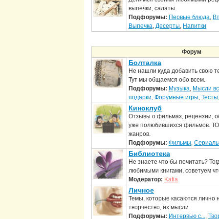
выпечки, салаты.
Подфорумы:
Первые блюда
,
В
Выпечка
,
Десерты
,
Напитки
Форум
Болталка
Не нашли куда добавить свою те
Тут мы общаемся обо всем.
Подфорумы:
Музыка
,
Мысли вс
подарки
,
Форумные игры
,
Тесты
Киноклуб
Отзывы о фильмах, рецензии, о
уже полюбившихся фильмов. Т
жанров.
Подфорумы:
Фильмы
,
Сериал
Библиотека
Не знаете что бы почитать? Тог
любимыми книгами, советуем чт
Модератор:
Katia
Личное
Темы, которые касаются лично 
творчество, их мысли.
Подфорумы:
Интервью с...
,
Тво