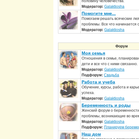
половину человечества.
Модератор:
Galaktiosha
Помогите мне...
Помогаем решать всяческие люб
проблемы. Все что начинается с 
Модератор:
Galaktiosha
Форум
Моя семья
Отношения в семье, планирова
дети и все что с ними связанно.
Модератор:
Galaktiosha
Подфорум:
Свадьба
Работа и учеба
Обучение, курсы, работа и карь
успеха.
Модератор:
Galaktiosha
Беременность и роды
Женский форум о беременности
проблемы, возникающие во вре
Модератор:
Galaktiosha
Подфорум:
Планируем береме
Наш дом