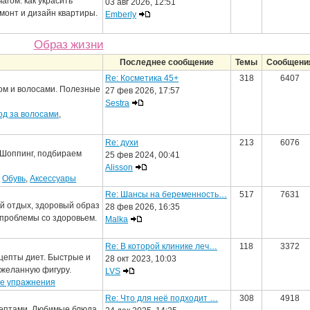
агом: как украсить
03 авг 2026, 12:51
емонт и дизайн квартиры.
Emberly
Образ жизни
Последнее сообщение
Темы
Сообщени
Re: Косметика 45+
318
6407
ом и волосами. Полезные
27 фев 2026, 17:57
Sestra
од за волосами
,
Re: духи
213
6076
 Шоппинг, подбираем
25 фев 2024, 00:41
Alisson
,
Обувь
,
Аксессуары
Re: Шансы на беременность…
517
7631
ый отдых, здоровый образ
28 фев 2026, 16:35
, проблемы со здоровьем.
Malka
Re: В которой клинике леч…
118
3372
цепты диет. Быстрые и
28 окт 2023, 10:03
 желанную фигуру.
LVS
е упражнения
Re: Что для неё подходит …
308
4918
ептами. Любимые блюда,