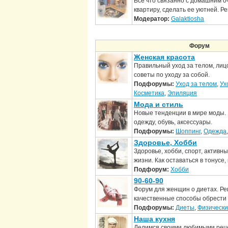
Все что связанно с домашним оч
квартиру, сделать ее уютней. Р
Модератор:
Galaktiosha
Форум
Женская красота
Правильный уход за телом, лиц
советы по уходу за собой.
Подфорумы:
Уход за телом
,
Ух
Косметика
,
Эпиляция
Мода и стиль
Новые тенденции в мире моды.
одежду, обувь, аксессуары.
Подфорумы:
Шоппинг
,
Одежда
Здоровье, Хобби
Здоровье, хобби, спорт, активн
жизни. Как оставаться в тонусе
Подфорум:
Хобби
90-60-90
Форум для женщин о диетах. Ре
качественные способы обрести
Подфорумы:
Диеты
,
Физически
Наша кухня
Делимся своими любимыми рец