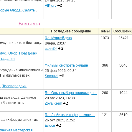
24 дек 2025, 14:25
VIKtory
торые блюда
,
Салаты
,
Болталка
Последнее сообщение
Темы
Сообщени
Re: Мэрмэйдика
1073
25421
мку - пишите в болталку.
Вчера, 23:37
валя34
лух
,
Юмор
,
Праздники,
, гадания
Фильмы смотреть онлайн
366
5046
бсуждение киноновинок и
25 фев 2026, 09:34
ОПы фильмов всех
Samurai
ы
,
Телепередачи
Re: Опыт выбора полиамидн…
260
1044
да вам сюда! Делимся
20 авг 2023, 14:38
о бы почитать
Zoya Krem
Re: Любители кофе, помоги…
121
3610
наших форумчанок - их
26 окт 2025, 21:52
Елося
рческая мастерская