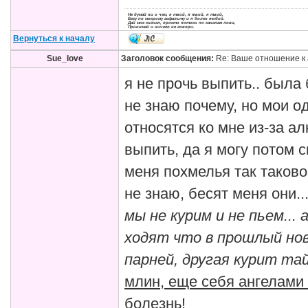
Не думай ни о чем, я твой, я твой, я твой,
Бегу по мокрому асфальту и я болен тобой.
Дай мне сигнал, просто потоки по каналам лови,
Принимай и ничего не говори.
Вернуться к началу
Sue_love
Заголовок сообщения:
Re: Ваше отношение к 
я не прочь выпить.. была 
не знаю почему, но мои 
относятся ко мне из-за алк
выпить, да я могу потом 
меня похмелья так таковог
не знаю, бесят меня они..
мы не курим и не пьем... 
ходят что в прошлый нов
парней, другая курит тай
млин, еще себя ангелами 
болезнь!