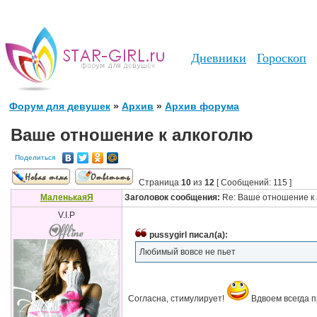
Дневники
Гороскоп
Форум для девушек
»
Архив
»
Архив форума
Ваше отношение к алкоголю
Поделиться
Страница
10
из
12
[ Сообщений: 115 ]
МаленькаяЯ
Заголовок сообщения:
Re: Ваше отношение к 
V.I.P
pussygirl писал(а):
Любимый вовсе не пьет
Согласна, стимулирует!
Вдвоем всегда 