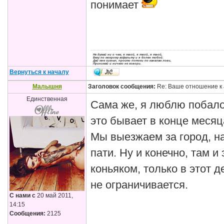
понимает
Не думай ни о чем, я твой, я твой, я твой,
Бегу по мокрому асфальту и я болен тобой.
Дай мне сигнал, просто потоки по каналам лови,
Принимай и ничего не говори.
Вернуться к началу
Малышня
Заголовок сообщения:
Re: Ваше отношение к 
Единственная
Сама же, я люблю побало
это бывает в конце месяц
Мы выезжаем за город, на
пати. Ну и конечно, там и
коньяком, только в этот д
не ограничивается.
С нами с
20 май 2011,
14:15
Сообщения:
2125