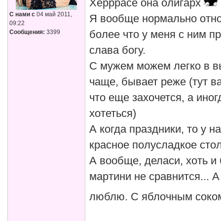
Херррасе она олигарх
С нами с
04 май 2011,
Я вообще нормально отно
09:22
Сообщения:
3399
более что у меня с ним п
слава богу.
С мужем можем легко в в
чаще, бывает реже (тут в
что еще захочется, а ино
хотеться)
А когда праздники, то у н
красное полусладкое сто
А вообще, деласи, хоть и 
мартини не сравнится... 
люблю. С яблочным соко