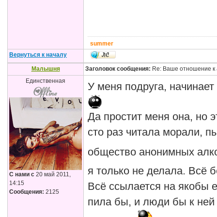
summer
Вернуться к началу
Малышня
Заголовок сообщения:
Re: Ваше отношение к 
Единственная
У меня подруга, начинает
Да простит меня она, но 
сто раз читала морали, п
общество анонимных алк
я только не делала. Всё 
С нами с
20 май 2011,
14:15
Всё ссылается на якобы е
Сообщения:
2125
пила бы, и люди бы к ней