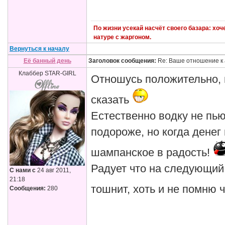
По жизни усекай насчёт своего базара: хо
натуре с жаргоном.
Вернуться к началу
Её банный день
Заголовок сообщения:
Re: Ваше отношение к 
Клаббер STAR-GIRL
Отношусь положительно, н
сказать
Естественно водку не пью
подороже, но когда денег 
шампанское в радость!
Радует что на следующий 
С нами с
24 авг 2011,
21:18
тошнит, хоть и не помню 
Сообщения:
280