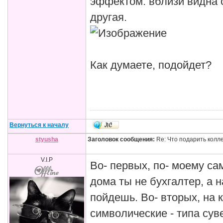
эффектом: вблизи видна о
другая.
Как думаете, подойдет?
Вернуться к началу
styusha
Заголовок сообщения:
Re: Что подарить колл
V.I.P
Во- первых, по- моему са
дома ты не бухгалтер, а н
пойдешь. Во- вторых, на 
символические - типа сув