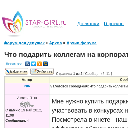
Дневники
Гороскоп
Форум для девушек
»
Архив
»
Архив форума
Что подарить коллегам на корпора
Поделиться
Страница
1
из
2
[ Сообщений: 11 ]
Автор
Соо
ir86
Заголовок сообщения:
Что подарить коллегам
А вот и Я..=)
Мне нужно купить подарки
участвовать в конкурсах 
С нами с
19 май 2012,
11:08
Посмотрела в инете - на
Сообщения:
4