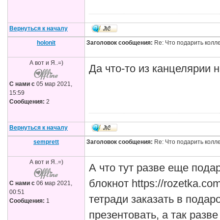
Вернуться к началу
holonit
Заголовок сообщения:
Re: Что подарить колл
А вот и Я..=)
Да что-то из канцелярии 
С нами с
05 мар 2021,
15:59
Сообщения:
2
Вернуться к началу
semprett
Заголовок сообщения:
Re: Что подарить колл
А вот и Я..=)
А что тут разве еще пода
блокнот https://rozetka.c
С нами с
06 мар 2021,
00:51
тетради заказать в подар
Сообщения:
1
презентовать, а так разв