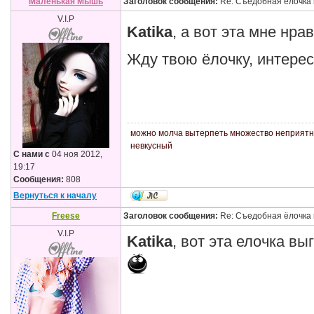
Маленькая Мышь
Заголовок сообщения:
Re: Съедобная ёлочка 
V.I.P
Katika
, а вот эта мне нра
Жду твою ёлочку, интере
можно молча вытерпеть множество неприятнос
невкусный
С нами с
04 ноя 2012,
19:17
Сообщения:
808
Вернуться к началу
Freese
Заголовок сообщения:
Re: Съедобная ёлочка 
V.I.P
Katika
, вот эта елочка в