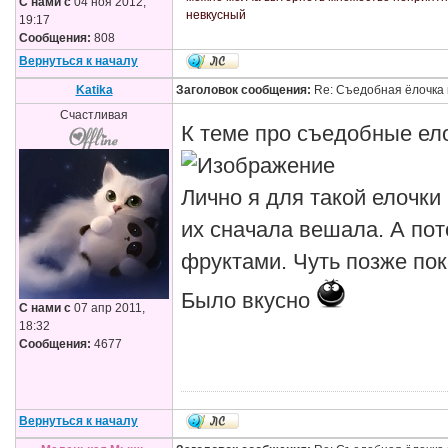
С нами с
04 ноя 2012,
невкусный
19:17
Сообщения:
808
Вернуться к началу
Katika
Заголовок сообщения:
Re: Съедобная ёлочка 
Счастливая
К теме про съедобные ел
Лично я для такой елочки 
их сначала вешала. А по
фруктами. Чуть позже пок
Было вкусно
С нами с
07 апр 2011,
18:32
Сообщения:
4677
Вернуться к началу