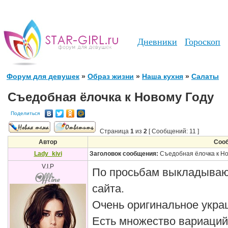
Дневники
Гороскоп
Форум для девушек
»
Образ жизни
»
Наша кухня
»
Салаты
Съедобная ёлочка к Новому Году
Поделиться
Страница
1
из
2
[ Сообщений: 11 ]
Автор
Соо
Lady_kivi
Заголовок сообщения:
Съедобная ёлочка к Но
V.I.P
По просьбам выкладываю 
сайта.
Очень оригинальное укра
Есть множество вариаций 