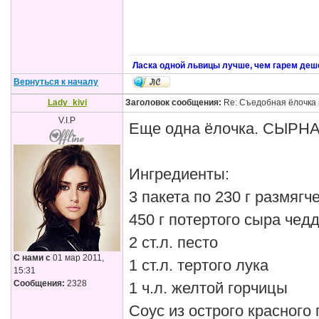
Ласка одной львицы лучше, чем гарем деш
Вернуться к началу
Lady_kivi
Заголовок сообщения:
Re: Съедобная ёлочка 
V.I.P
Еще одна ёлочка. СЫРН
Ингредиенты:
3 пакета по 230 г размяг
450 г потертого сыра чед
2 ст.л. песто
С нами с
01 мар 2011,
1 ст.л. тертого лука
15:31
Сообщения:
2328
1 ч.л. желтой горчицы
Соус из острого красного