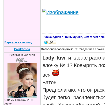
Ласка одной львицы лучше, чем гарем деш
Вернуться к началу
Galaktiosha
Заголовок сообщения:
Re: Съедобная ёлочка 
Великая и ужасная
Lady_kivi
, и как же раск
елочку № 1? Ковырять ло
вся
Батон...
Предполагаю, что он раск
будет легко "расчленятьс
С нами с
04 май 2011,
09:22