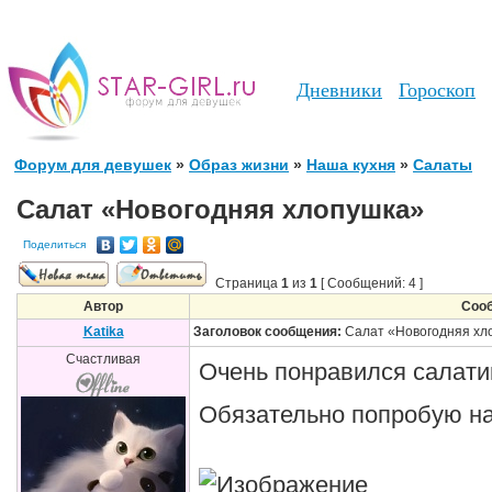
Дневники
Гороскоп
Форум для девушек
»
Образ жизни
»
Наша кухня
»
Салаты
Салат «Новогодняя хлопушка»
Поделиться
Страница
1
из
1
[ Сообщений: 4 ]
Автор
Соо
Katika
Заголовок сообщения:
Салат «Новогодняя хл
Счастливая
Очень понравился салати
Обязательно попробую н