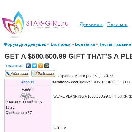
Дневники
Гороскоп
Форум для девушек
»
Болталка
»
Болталка
»
Тесты, гадания
GET A $500,500.99 GIFT THAT’S A 
Поделиться
Страница
6
из
6
[ Сообщений: 56 ]
angel11
Заголовок сообщения:
DON’T FORGET – YOUR 
FunGirl
WE’RE PLANNING A $500,500.99 GIFT SURPRISE h
С нами с
03 май 2019,
16:32
Сообщения:
57
SKU ID: