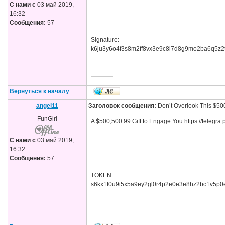
С нами с
03 май 2019,
16:32
Сообщения:
57
Signature:
k6ju3y6o4f3s8m2ff8vx3e9c8i7d8g9mo2ba6q5z2
Вернуться к началу
angel11
Заголовок сообщения:
Don’t Overlook This $500
FunGirl
A $500,500.99 Gift to Engage You https://telegra
С нами с
03 май 2019,
16:32
Сообщения:
57
TOKEN:
s6kx1f0u9i5x5a9ey2gl0r4p2e0e3e8hz2bc1v5p