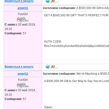
Вернуться к началу
angel11
Заголовок сообщения:
A $500,500.99 Gift to Add
FunGirl
GET A $500,500.99 GIFT THAT’S PERFECT FOR AN
С нами с
03 май 2019,
16:32
Сообщения:
57
AUTH CODE:
f5hs7m1n4l3l1y5on4wr8t3a5x0n0j8ja1ni8i0d1a
Вернуться к началу
angel11
Заголовок сообщения:
We’re Attaching a $500,50
FunGirl
A $500,500.99 Gift Is Our Way to Say You’re Love
С нами с
03 май 2019,
16:32
Сообщения:
57
Token: