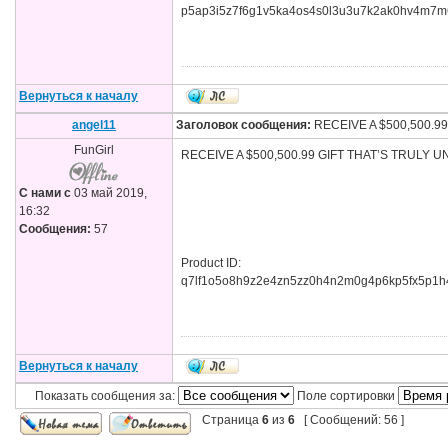
p5ap3i5z7f6g1v5ka4os4s0l3u3u7k2ak0hv4m7m
Вернуться к началу
angel11
Заголовок сообщения:
RECEIVE A $500,500.9
FunGirl
RECEIVE A $500,500.99 GIFT THAT’S TRULY UNEX
С нами с
03 май 2019,
16:32
Сообщения:
57
Product ID:
q7lf1o5o8h9z2e4zn5zz0h4n2m0g4p6kp5fx5p1h4
Вернуться к началу
Показать сообщения за:
Поле сортировки
Страница
6
из
6
[ Сообщений: 56 ]