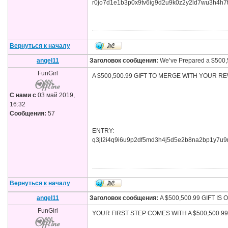
r0jo7d1e1b3p0x9tv6ig9d2u9k0z2y2ld7wu3h4h7
Вернуться к началу
angel11
Заголовок сообщения:
We’ve Prepared a $500,50
FunGirl
A $500,500.99 GIFT TO MERGE WITH YOUR REWARD
С нами с
03 май 2019,
16:32
Сообщения:
57
ENTRY:
q3jl2i4q9i6u9p2df5md3h4j5d5e2b8na2bp1y7
Вернуться к началу
angel11
Заголовок сообщения:
A $500,500.99 GIFT IS
FunGirl
YOUR FIRST STEP COMES WITH A $500,500.99 GIFT