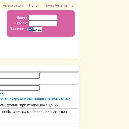
Регистрация
Поиск
Почта@star-girl.ru
Логин:
Пароль:
Запомнить
ь?
ать письмо для активации учётной записи
ски входить при каждом посещении
 пребывание на конференции в этот раз