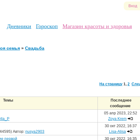
Вход
Дневники
Гороскоп
Магазин красоты и здоровья
оя семья
»
Свадьба
На страницу
1
,
2
Сле
Темы
Последнее
сообщение
05 апр 2023, 22:52
lla_P
Zoya Krem
30 окт 2022, 16:37
44595) Автор:
nusya2903
Lisa-Alisa
ие первой
30 окт 2022, 16:35