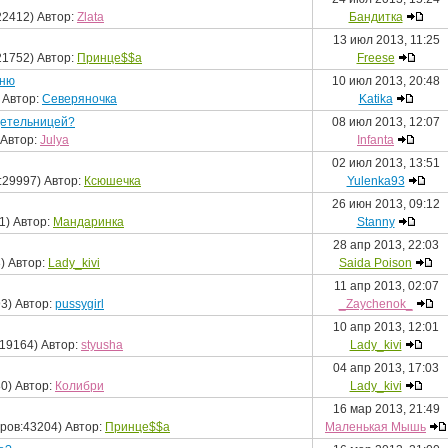
22412) Автор:
Zlata
Бандитка
13 июл 2013, 11:25
21752) Автор:
Принце$$а
Freese
рню
10 июл 2013, 20:48
 Автор:
Северяночка
Katika
детельницей?
08 июл 2013, 12:07
 Автор:
Julya
Infanta
02 июл 2013, 13:51
:29997) Автор:
Ксюшечка
Yulenka93
26 июн 2013, 09:12
1) Автор:
Мандаринка
Stanny
28 апр 2013, 22:03
) Автор:
Lady_kivi
Saida Poison
11 апр 2013, 02:07
3) Автор:
pussygirl
_Zaychenok_
10 апр 2013, 12:01
19164) Автор:
styusha
Lady_kivi
04 апр 2013, 17:03
0) Автор:
Колибри
Lady_kivi
16 мар 2013, 21:49
ров:43204) Автор:
Принце$$а
Маленькая Мышь