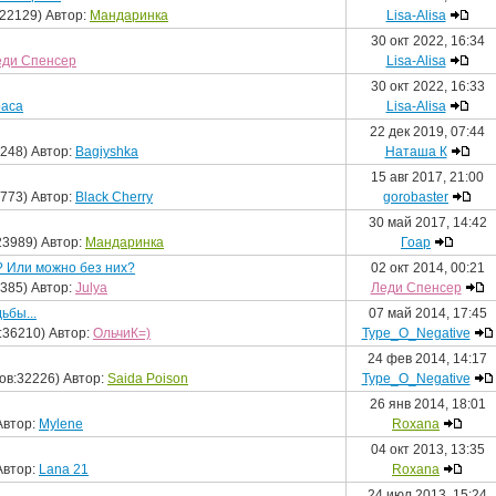
22129) Автор:
Мандаринка
Lisa-Alisa
30 окт 2022, 16:34
еди Спенсер
Lisa-Alisa
30 окт 2022, 16:33
раса
Lisa-Alisa
22 дек 2019, 07:44
248) Автор:
Bagiyshka
Наташа К
15 авг 2017, 21:00
773) Автор:
Black Cherry
gorobaster
30 май 2017, 14:42
23989) Автор:
Мандаринка
Гоар
? Или можно без них?
02 окт 2014, 00:21
385) Автор:
Julya
Леди Спенсер
ьбы...
07 май 2014, 17:45
:36210) Автор:
ОльчиК=)
Type_O_Negative
24 фев 2014, 14:17
ов:32226) Автор:
Saida Poison
Type_O_Negative
26 янв 2014, 18:01
Автор:
Mylene
Roxana
04 окт 2013, 13:35
Автор:
Lana 21
Roxana
24 июл 2013, 15:24