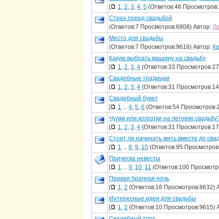
[
1
,
2
,
3
,
4
,
5
(Ответов:46 Просмотров:
Страх перед свадьбой
(Ответов:7 Просмотров:6808) Автор:
Л
Место для свадьбы
(Ответов:7 Просмотров:9618) Автор:
К
Какую выбрать машину на свадьбу
[
1
,
2
,
3
,
4
(Ответов:33 Просмотров:27
Свадебные традиции
[
1
,
2
,
3
,
4
(Ответов:31 Просмотров:14
Свадебный букет
[
1
...
4
,
5
,
6
(Ответов:54 Просмотров:
Чулки или колготки на летнюю свадьбу
[
1
,
2
,
3
,
4
(Ответов:31 Просмотров:17
Стоит ли начинать жить вместе до свад
[
1
...
8
,
9
,
10
(Ответов:95 Просмотров
Прическа невесты
[
1
...
9
,
10
,
11
(Ответов:100 Просмотр
Первая брачная ночь
[
1
,
2
(Ответов:16 Просмотров:8632) 
Интересные идеи для свадьбы
[
1
,
2
(Ответов:10 Просмотров:9615) 
Свадебный торт