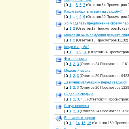
[
1
...
5
,
6
,
7
(Ответов:64 Просмотров:
Какую выбрать музыку на свадьбу?
[
1
...
4
,
5
,
6
(Ответов:50 Просмотров:
Хочу сделать предложение своему па
[
1
,
2
(Ответов:17 Просмотров:10729)
Может ли быть замужняя девушка сви
[
1
,
2
(Ответов:13 Просмотров:11132)
Когда свадьба?
[
1
...
8
,
9
,
10
(Ответов:94 Просмотров
Фата невесты
[
1
,
2
,
3
(Ответов:24 Просмотров:1161
Медовый месяц
[
1
,
2
,
3
(Ответов:20 Просмотров:9423
Девичник/мальчишник перед свадьбой
[
1
,
2
,
3
(Ответов:20 Просмотров:1229
Видео на свадьбе
[
1
,
2
,
3
,
4
,
5
(Ответов:44 Просмотров:
Выкуп невесты
[
1
,
2
,
3
(Ответов:24 Просмотров:1098
Венчание в церкви
[
1
...
14
,
15
,
16
(Ответов:159 Просмот