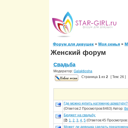
Форум для девушек
»
Моя семья
»
М
Женский форум
Свадьба
Модератор:
Galaktiosha
Страница
1
из
2
[ Тем: 26 ]
Где можно купить натяжную арматуру?
(Ответов:2 Просмотров:6463) Автор:
Be
Бюджет на свадьбу.
[
1
,
2
,
3
,
4
,
5
(Ответов:45 Просмотров:
Может ли девушка сделать предложен