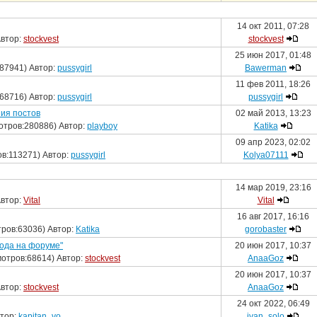
14 окт 2011, 07:28
Автор:
stockvest
stockvest
25 июн 2017, 01:48
87941) Автор:
pussygirl
Bawerman
11 фев 2011, 18:26
68716) Автор:
pussygirl
pussygirl
ия постов
02 май 2013, 13:23
отров:280886) Автор:
playboy
Katika
09 апр 2023, 02:02
в:113271) Автор:
pussygirl
Kolya07111
14 мар 2019, 23:16
Автор:
Vital
Vital
16 авг 2017, 16:16
ров:63036) Автор:
Katika
gorobaster
года на форуме"
20 июн 2017, 10:37
отров:68614) Автор:
stockvest
AnaaGoz
20 июн 2017, 10:37
Автор:
stockvest
AnaaGoz
24 окт 2022, 06:49
втор:
kapitan_vo
ivan_solo