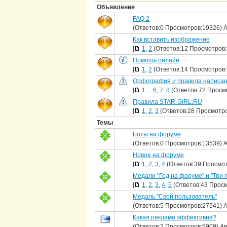
Объявления
FAQ 2
(Ответов:0 Просмотров:19326) 
Как вставить изображение
[
1
,
2
(Ответов:12 Просмотров:
Помощь онлайн
[
1
,
2
(Ответов:14 Просмотров:
Орфография и правила написан
[
1
...
6
,
7
,
8
(Ответов:72 Просм
Правила STAR-GIRL.RU
[
1
,
2
,
3
(Ответов:28 Просмотро
Темы
Боты на форуме
(Ответов:0 Просмотров:13539) 
Новое на форуме
[
1
,
2
,
3
,
4
(Ответов:39 Просмот
Медали "Год на форуме" и "Три 
[
1
,
2
,
3
,
4
,
5
(Ответов:43 Просм
Медаль "Свой пользователь"
(Ответов:5 Просмотров:27541) 
Какая реклама эффективна?
(Ответов:2 Просмотров:5909) А