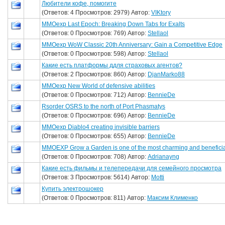
Любители кофе, помогите
(Ответов: 4 Просмотров: 2979) Автор:
VIKtory
MMOexp Last Epoch: Breaking Down Tabs for Exalts
(Ответов: 0 Просмотров: 769) Автор:
Stellaol
MMOexp WoW Classic 20th Anniversary: Gain a Competitive Edge
(Ответов: 0 Просмотров: 598) Автор:
Stellaol
Какие есть платформы ддля страховых агентов?
(Ответов: 2 Просмотров: 860) Автор:
DjanMarko88
MMOexp New World of defensive abilities
(Ответов: 0 Просмотров: 712) Автор:
BennieDe
Rsorder OSRS to the north of Port Phasmatys
(Ответов: 0 Просмотров: 696) Автор:
BennieDe
MMOexp Diablo4 creating invisible barriers
(Ответов: 0 Просмотров: 655) Автор:
BennieDe
MMOEXP Grow a Garden is one of the most charming and benefici
(Ответов: 0 Просмотров: 708) Автор:
Adrianayng
Какие есть фильмы и телепередачи для семейного просмотра
(Ответов: 3 Просмотров: 5614) Автор:
Motti
Купить электрошокер
(Ответов: 0 Просмотров: 811) Автор:
Максим Клименко