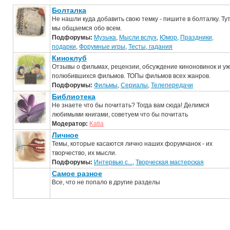
Болталка
Не нашли куда добавить свою темку - пишите в болталку. Ту
мы общаемся обо всем.
Подфорумы:
Музыка
,
Мысли вслух
,
Юмор
,
Праздники,
подарки
,
Форумные игры
,
Тесты, гадания
Киноклуб
Отзывы о фильмах, рецензии, обсуждение киноновинок и у
полюбившихся фильмов. ТОПы фильмов всех жанров.
Подфорумы:
Фильмы
,
Сериалы
,
Телепередачи
Библиотека
Не знаете что бы почитать? Тогда вам сюда! Делимся
любимыми книгами, советуем что бы почитать
Модератор:
Katia
Личное
Темы, которые касаются лично наших форумчанок - их
творчество, их мысли.
Подфорумы:
Интервью с...
,
Творческая мастерская
Самое разное
Все, что не попало в другие разделы