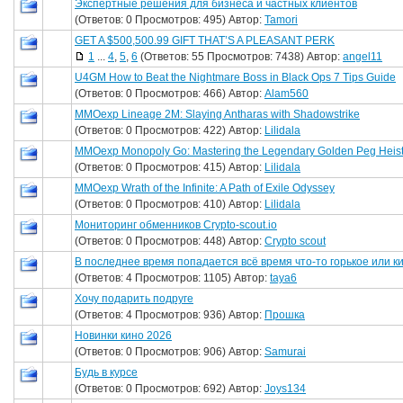
Экспертные решения для бизнеса и частных клиентов
(Ответов: 0 Просмотров: 495) Автор:
Tamori
GET A $500,500.99 GIFT THAT’S A PLEASANT PERK
1
...
4
,
5
,
6
(Ответов: 55 Просмотров: 7438) Автор:
angel11
U4GM How to Beat the Nightmare Boss in Black Ops 7 Tips Guide
(Ответов: 0 Просмотров: 466) Автор:
Alam560
MMOexp Lineage 2M: Slaying Antharas with Shadowstrike
(Ответов: 0 Просмотров: 422) Автор:
Lilidala
MMOexp Monopoly Go: Mastering the Legendary Golden Peg Heis
(Ответов: 0 Просмотров: 415) Автор:
Lilidala
MMOexp Wrath of the Infinite: A Path of Exile Odyssey
(Ответов: 0 Просмотров: 410) Автор:
Lilidala
Мониторинг обменников Сrypto-scout.io
(Ответов: 0 Просмотров: 448) Автор:
Сrypto scout
В последнее время попадается всё время что-то горькое или к
(Ответов: 4 Просмотров: 1105) Автор:
taya6
Хочу подарить подруге
(Ответов: 4 Просмотров: 936) Автор:
Прошка
Новинки кино 2026
(Ответов: 0 Просмотров: 906) Автор:
Samurai
Будь в курсе
(Ответов: 0 Просмотров: 692) Автор:
Joys134