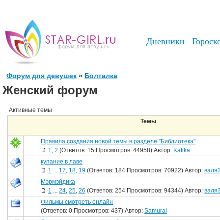
Дневники
Гороск
Форум для девушек
»
Болталка
Женский форум
Активные темы
Темы
Правила создания новой темы в разделе "Библиотека"
1
,
2
(Ответов: 15 Просмотров: 44958) Автор:
Katika
купание в лаве
1
...
17
,
18
,
19
(Ответов: 184 Просмотров: 70922) Автор:
валя
Мэрмэйдика
1
...
24
,
25
,
26
(Ответов: 254 Просмотров: 94344) Автор:
валя
Фильмы смотреть онлайн
(Ответов: 0 Просмотров: 437) Автор:
Samurai