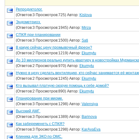
Репродуктолог.
(Ответов:3 Просмотров:725) Автор:
Kislova
Эндометриоз.
(Ответов:3 Просмотров:1945) Автор:
Mirza
СПКЯ при планировании
(Ответов:3 Просмотров:1500) Автор:
Sati
В какую сейчас цену промывочный фреон?
(Ответов:2 Просмотров:1219) Автор:
Ekumytu
До 10 миллионов реально купить квартиру в новостройках Мурманск
(Ответов:2 Просмотров:970) Автор:
Ekumytu
Нужно в цеху сделать вентиляцию, кто сейчас занимается её монта
(Ответов:2 Просмотров:1245) Автор:
Ekumytu
Кто вызывал платную скорую помощь к себе домой?
(Ответов:2 Просмотров:890) Автор:
Ekumytu
Планирование при миоме.
(Ответов:3 Просмотров:1298) Автор:
Valensiya
Высокий АМГ.
(Ответов:3 Просмотров:1389) Автор:
Barinova
Как забеременеть с СПКЯ?
(Ответов:3 Просмотров:1298) Автор:
KarAvaEva
Клиника для ЭКО по ОМС.