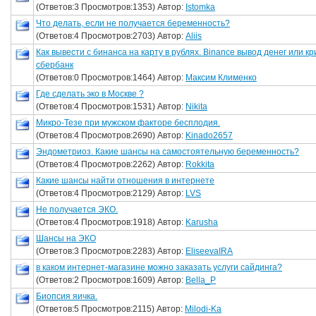
(Ответов:3 Просмотров:1353) Автор:
Istomka
Что делать, если не получается беременность?
(Ответов:4 Просмотров:2703) Автор:
Aliis
Как вывести с бинанса на карту в рублях. Binance вывод денег или 
сбербанк
(Ответов:0 Просмотров:1464) Автор:
Максим Клименко
Где сделать эко в Москве ?
(Ответов:4 Просмотров:1531) Автор:
Nikita
Микро-Тезе при мужском факторе бесплодия.
(Ответов:4 Просмотров:2690) Автор:
Kinado2657
Эндометриоз. Какие шансы на самостоятельную беременность?
(Ответов:4 Просмотров:2262) Автор:
Rokkita
Какие шансы найти отношения в интернете
(Ответов:4 Просмотров:2129) Автор:
LVS
Не получается ЭКО.
(Ответов:4 Просмотров:1918) Автор:
Karusha
Шансы на ЭКО
(Ответов:3 Просмотров:2283) Автор:
EliseevaIRA
в каком интернет-магазине можно заказать услуги сайдинга?
(Ответов:2 Просмотров:1609) Автор:
Bella_P
Биопсия яичка.
(Ответов:5 Просмотров:2115) Автор:
Milodi-Ka