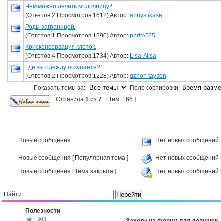
Чем можно лечить молочницу?
(Ответов:2 Просмотров:1612) Автор:
annyshkase
Роды заграницей.
(Ответов:1 Просмотров:1590) Автор:
pprita765
Криоконсервация клеток.
(Ответов:4 Просмотров:1734) Автор:
Lisa-Alisa
Где вы одежду покупаете?
(Ответов:2 Просмотров:1228) Автор:
dzhon-tayson
Показать темы за:
Поле сортировки
Страница
1
из
7
[ Тем: 166 ]
Новые сообщения
Нет новых сообщений
Новые сообщения [ Популярная тема ]
Нет новых сообщений [
Новые сообщения [ Тема закрыта ]
Нет новых сообщений [
Найти:
Полезности
FAQ
Заходи на форум для девушек