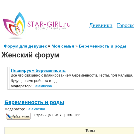
Дневники
Гороск
Форум для девушек
»
Моя семья
»
Беременность и роды
Женский форум
Планируем беременность
Все что связанно с планированием беременности. Тесты, пол малыша,
будущее имя ребенка и т.д
Модератор:
Galaktiosha
Беременность и роды
Модератор:
Galaktiosha
Страница
1
из
7
[ Тем: 166 ]
Темы