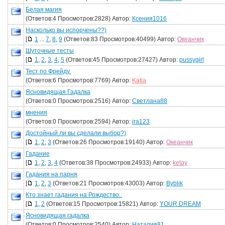
Белая магия
(Ответов:4 Просмотров:2828) Автор:
Ксения1016
Насколько вы испорчены??)
[
1
...
7
,
8
,
9
(Ответов:83 Просмотров:40499) Автор:
Океанчик
Шуточные тесты
[
1
,
2
,
3
,
4
,
5
(Ответов:45 Просмотров:27427) Автор:
pussygirl
Тест по Фрейду.
(Ответов:6 Просмотров:7769) Автор:
Katia
Ясновидящая Гадалка
(Ответов:0 Просмотров:2516) Автор:
Светлана88
мнения
(Ответов:0 Просмотров:2594) Автор:
ira123
Достойный ли вы сделали выбор?)
[
1
,
2
,
3
(Ответов:26 Просмотров:19140) Автор:
Океанчик
Гадание
[
1
,
2
,
3
,
4
(Ответов:38 Просмотров:24933) Автор:
ketay
Гадания на парня
[
1
,
2
,
3
(Ответов:21 Просмотров:43003) Автор:
Byblik
Кто знает гадания на Рождество..
[
1
,
2
(Ответов:15 Просмотров:15821) Автор:
YOUR DREAM
Ясновидящая гадалка
(Ответов:0 Просмотров:2540) Автор:
Наталия81