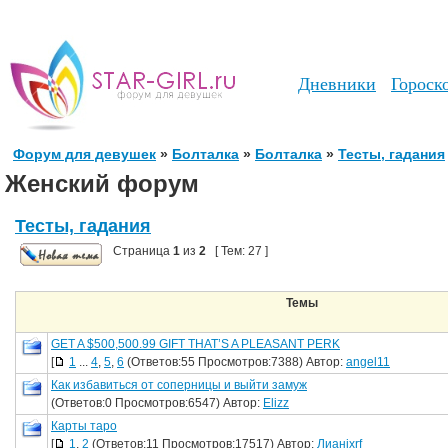
Дневники
Гороск
Форум для девушек
»
Болталка
»
Болталка
»
Тесты, гадания
Женский форум
Тесты, гадания
Страница
1
из
2
[ Тем: 27 ]
Темы
GET A $500,500.99 GIFT THAT’S A PLEASANT PERK
[
1
...
4
,
5
,
6
(Ответов:55 Просмотров:7388) Автор:
angel11
Как избавиться от соперницы и выйти замуж
(Ответов:0 Просмотров:6547) Автор:
Elizz
Карты таро
[
1
,
2
(Ответов:11 Просмотров:17517) Автор:
Лианjxrf