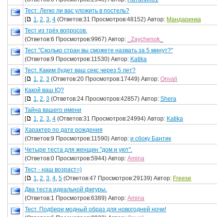
Тест: Легко ли вас уложить в постель?
[
1
,
2
,
3
,
4
(Ответов:31 Просмотров:48152) Автор:
Мандаринка
Тест из трёх вопросов.
(Ответов:6 Просмотров:9967) Автор:
_Zaychenok_
Тест "Сколько стран вы сможете назвать за 5 минут?"
(Ответов:9 Просмотров:11530) Автор:
Katika
Тест. Каким будет ваш секс через 5 лет?
[
1
,
2
,
3
(Ответов:20 Просмотров:17449) Автор:
Onvali
Какой ваш IQ?
[
1
,
2
,
3
(Ответов:24 Просмотров:42857) Автор:
Shera
Тайна вашего имени
[
1
,
2
,
3
,
4
(Ответов:31 Просмотров:24994) Автор:
Katika
Характер по дате рождения
(Ответов:9 Просмотров:11590) Автор:
и сбоку Бантик
Четыре теста для женщин "дом и уют".
(Ответов:0 Просмотров:5944) Автор:
Amina
Тест - наш возраст=)
[
1
,
2
,
3
,
4
,
5
(Ответов:47 Просмотров:29139) Автор:
Freese
Два теста идеальной фигуры.
(Ответов:1 Просмотров:6389) Автор:
Amina
Тест. Подбери модный образ для новогодней ночи!