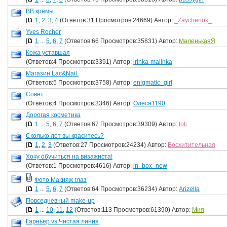
BB кремы
[
1
,
2
,
3
,
4
(Ответов:31 Просмотров:24669) Автор:
_Zaychenok_
Yves Rocher
[
1
...
5
,
6
,
7
(Ответов:66 Просмотров:35831) Автор:
МаленькаяЯ
Кожа уставшая
(Ответов:4 Просмотров:3391) Автор:
irinka-malinka
Магазин Lac&Nail.
(Ответов:5 Просмотров:3758) Автор:
enigmatiс_girl
Совет
(Ответов:4 Просмотров:3346) Автор:
Олеся1190
Дорогая косметика
[
1
...
5
,
6
,
7
(Ответов:67 Просмотров:39309) Автор:
toti
Сколько лет вы краситесь?
[
1
,
2
,
3
(Ответов:27 Просмотров:24234) Автор:
Восхитительная
Хочу обучиться на визажиста!
(Ответов:1 Просмотров:4616) Автор:
in_box_new
Фото.Макияж глаз
[
1
...
5
,
6
,
7
(Ответов:64 Просмотров:36234) Автор:
Arizella
Повседневный make-up
[
1
...
10
,
11
,
12
(Ответов:113 Просмотров:61390) Автор:
Мия
Гарньер vs Чистая линия