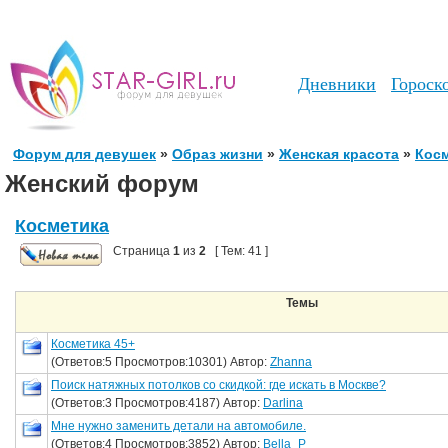
Дневники
Гороск
Форум для девушек
»
Образ жизни
»
Женская красота
»
Кос
Женский форум
Косметика
Страница
1
из
2
[ Тем: 41 ]
Темы
Косметика 45+
(Ответов:5 Просмотров:10301) Автор:
Zhanna
Поиск натяжных потолков со скидкой: где искать в Москве?
(Ответов:3 Просмотров:4187) Автор:
Darlina
Мне нужно заменить детали на автомобиле.
(Ответов:4 Просмотров:3852) Автор:
Bella_P