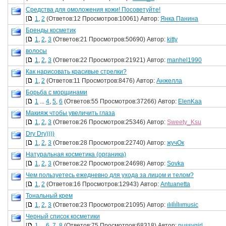
Средства для омоложения кожи! Посоветуйте!
[
1
,
2
(Ответов:12 Просмотров:10061) Автор:
Янка Панина
Бренды косметик
[
1
,
2
,
3
(Ответов:21 Просмотров:50690) Автор:
kitty
волосы
[
1
,
2
,
3
(Ответов:22 Просмотров:21921) Автор:
manhel1990
Как нарисовать красивые стрелки?
[
1
,
2
(Ответов:11 Просмотров:8476) Автор:
Анжелла
Борьба с морщинами
[
1
...
4
,
5
,
6
(Ответов:55 Просмотров:37266) Автор:
ElenKaa
Макияж чтобы увеличить глаза
[
1
,
2
,
3
(Ответов:26 Просмотров:25346) Автор:
Sweety_Ksu
Dry Dry))))
[
1
,
2
,
3
(Ответов:28 Просмотров:22740) Автор:
жучОк
Натуральная косметика (органика)
[
1
,
2
,
3
(Ответов:22 Просмотров:24698) Автор:
Sovka
Чем пользуетесь ежедневно для ухода за лицом и телом?
[
1
,
2
(Ответов:16 Просмотров:12943) Автор:
Antuanetta
Тональный крем
[
1
,
2
,
3
(Ответов:23 Просмотров:21095) Автор:
ıIıIİıİIıımusic
Черный список косметики
[
1
...
6
,
7
,
8
(Ответов:75 Просмотров:68318) Автор:
pussygirl