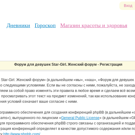
Вход
Дневники
Гороскоп
Магазин красоты и здоровья
Форум для девушек Star-Girl. Женский форум - Регистрация
ar-Girl. Женский форум» (в дальнейшем «мы», «наш», «Форум для девушек Star
е со следующими условиями. Если вы не согласны с ними, пожалуйста, не зах
ляем за собой право изменять эти правила в любое время и сделаем всё возм
росматривать этот текст на предмет изменений, так как использование конф
ия условий означает ваше согласие с ними.
граммного обеспечения для создания конференций phpBB (в дальнейшем «о
ams»), выпущенного по лицензии «
General Public License
» (в дальнейшем «GP
для программного обеспечения phpBB строго связаны с организацией и подд
страция конференций определяет в качестве допустимого содержания и/или п
су
http://www.phpbb.com/
.