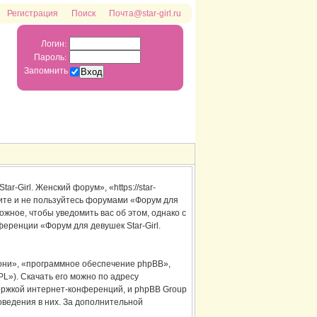
Регистрация
Поиск
Почта@star-girl.ru
Логин:
Пароль:
Запомнить
-Girl. Женский форум», «https://star-
одите и не пользуйтесь форумами «Форум для
ожное, чтобы уведомить вас об этом, однако с
еренции «Форум для девушек Star-Girl.
ни», «программное обеспечение phpBB»,
L»). Скачать его можно по адресу
ержкой интернет-конференций, и phpBB Group
оведения в них. За дополнительной