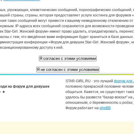
ых, угрожающих, клеветнических сообщений, порнографических сообщений, 
ашей страны, страны, которая предоставляет услуги хостинга для форумов «
ия таких сообщений могут привести к вашему немедленному отключению от
о нужным. IP-адреса всех сообщений сохраняются для возможности проведения
 Star-Girl. Женский форум» имеют право удалить, отредактировать, перенес
ласны с тем, что введённая вами информация будет храниться в базе данных
дминистрация конференции «Форум для девушек Star-Girl. Женский форум», н
несанкционированному доступу к ней.
STAR-GIRL.RU - это лучший
форум для 
оди на форум для девушек
положено прекрасной половине челове
★ ★
общаться. Кажется, не существует тако
удалось бы развести "базар-вокзал" на
отношениях, о беременности и родах,
Форум работает на
phpBB