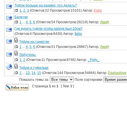
Туфли больше на размер, что делать?
[
1
,
2
,
3
(Ответов:22 Просмотров:15101) Автор:
Katia
Балетки
[
1
...
4
,
5
,
6
(Ответов:54 Просмотров:28219) Автор:
Лик@
Где купить туфли чтобы каблук был 10см?
(Ответов:4 Просмотров:6430) Автор:
Italia
Туфли на танкетке
[
1
...
4
,
5
,
6
(Ответов:51 Просмотров:28867) Автор:
Лик@
Лабутены.
[
1
,
2
(Ответов:11 Просмотров:8746) Автор:
_Polly_
Туфли и туфельки
[
1
...
13
,
14
,
15
(Ответов:144 Просмотров:54664) Автор:
Dashaslove
Показать темы за:
Поле сортировки
Страница
1
из
1
[ Тем: 9 ]