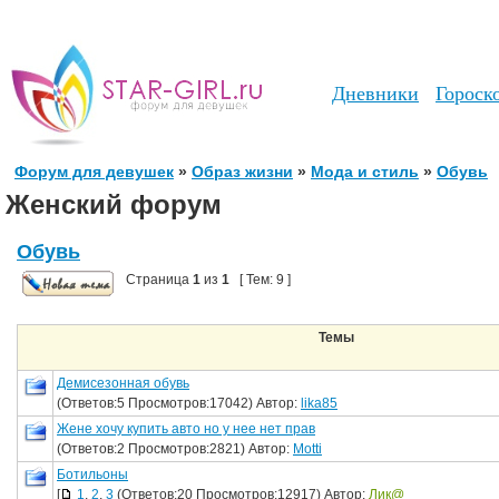
Дневники
Гороск
Форум для девушек
»
Образ жизни
»
Мода и стиль
»
Обувь
Женский форум
Обувь
Страница
1
из
1
[ Тем: 9 ]
Темы
Демисезонная обувь
(Ответов:5 Просмотров:17042) Автор:
lika85
Жене хочу купить авто но у нее нет прав
(Ответов:2 Просмотров:2821) Автор:
Motti
Ботильоны
[
1
,
2
,
3
(Ответов:20 Просмотров:12917) Автор:
Лик@