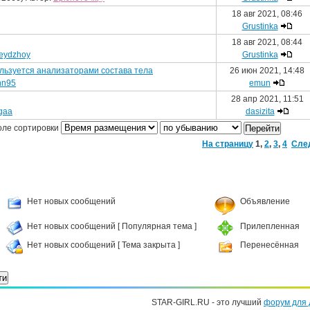
18 авг 2021, 08:46
Grustinka
18 авг 2021, 08:44
eydzhoy
Grustinka
ользуется анализаторами состава тела
26 июн 2021, 14:48
nn95
emun
28 апр 2021, 11:51
gaa
dasizita
оле сортировки
На страницу
1
,
2
,
3
,
4
Сле
Нет новых сообщений
Объявление
Нет новых сообщений [ Популярная тема ]
Прилепленная
Нет новых сообщений [ Тема закрыта ]
Перенесённая
STAR-GIRL.RU - это лучший
форум для 