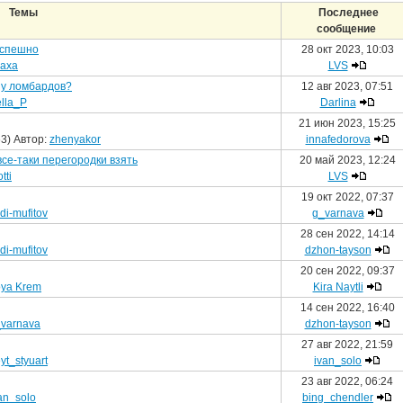
Темы
Последнее
сообщение
успешно
28 окт 2023, 10:03
axa
LVS
зу ломбардов?
12 авг 2023, 07:51
lla_P
Darlina
21 июн 2023, 15:25
3) Автор:
zhenyakor
innafedorova
се-таки перегородки взять
20 май 2023, 12:24
tti
LVS
19 окт 2022, 07:37
di-mufitov
g_varnava
28 сен 2022, 14:14
di-mufitov
dzhon-tayson
20 сен 2022, 09:37
oya Krem
Kira Naytli
14 сен 2022, 16:40
varnava
dzhon-tayson
27 авг 2022, 21:59
yt_styuart
ivan_solo
23 авг 2022, 06:24
an_solo
bing_chendler