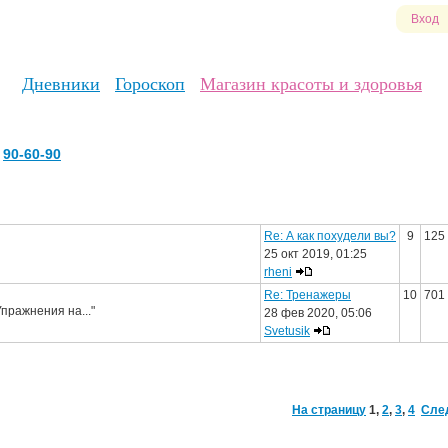
Вход
Дневники
Гороскоп
Магазин красоты и здоровья
90-60-90
Re: А как похудели вы?
9
125
25 окт 2019, 01:25
rheni
Re: Тренажеры
10
701
пражнения на..."
28 фев 2020, 05:06
Svetusik
На страницу
1
,
2
,
3
,
4
Сле