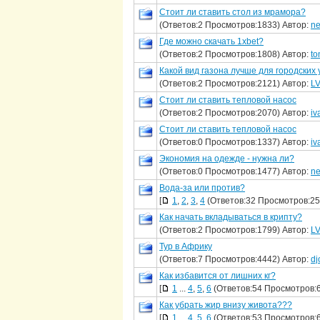
Стоит ли ставить стол из мрамора?
(Ответов:2 Просмотров:1833) Автор:
ne
Где можно скачать 1xbet?
(Ответов:2 Просмотров:1808) Автор:
to
Какой вид газона лучше для городских
(Ответов:2 Просмотров:2121) Автор:
L
Стоит ли ставить тепловой насос
(Ответов:2 Просмотров:2070) Автор:
iv
Стоит ли ставить тепловой насос
(Ответов:0 Просмотров:1337) Автор:
iv
Экономия на одежде - нужна ли?
(Ответов:0 Просмотров:1477) Автор:
ne
Вода-за или против?
[
1
,
2
,
3
,
4
(Ответов:32 Просмотров:25
Как начать вкладываться в крипту?
(Ответов:2 Просмотров:1799) Автор:
L
Тур в Африку
(Ответов:7 Просмотров:4442) Автор:
dj
Как избавится от лишних кг?
[
1
...
4
,
5
,
6
(Ответов:54 Просмотров:
Как убрать жир внизу живота???
[
1
...
4
,
5
,
6
(Ответов:53 Просмотров: