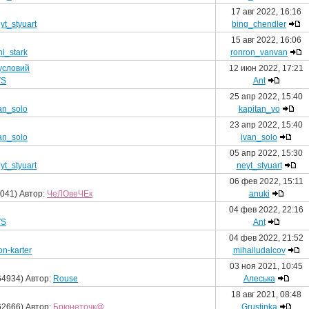
17 авг 2022, 16:16
yt_styuart
bing_chendler
15 авг 2022, 16:06
ni_stark
ronron_vanvan
 условий
12 июн 2022, 17:21
VS
Ant
25 апр 2022, 15:40
an_solo
kapitan_vo
23 апр 2022, 15:40
an_solo
ivan_solo
05 апр 2022, 15:30
yt_styuart
neyt_styuart
06 фев 2022, 15:11
041) Автор:
ЧеЛОвеЧЕк
anuki
04 фев 2022, 22:16
VS
Ant
04 фев 2022, 21:52
on-karter
mihailudalcov
03 ноя 2021, 10:45
64934) Автор:
Rouse
Алеська
18 авг 2021, 08:48
62666) Автор:
Брюнеточк@
Grustinka