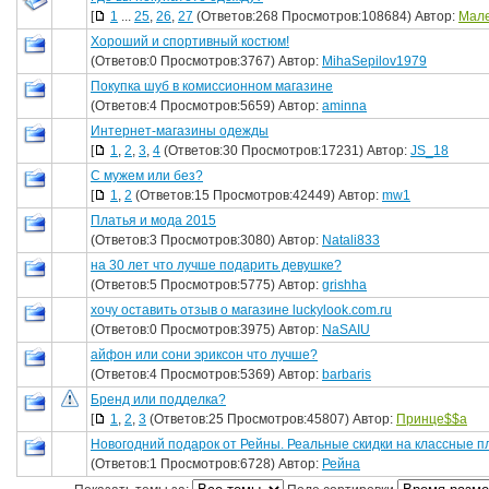
[
1
...
25
,
26
,
27
(Ответов:268 Просмотров:108684) Автор:
Мал
Хороший и спортивный костюм!
(Ответов:0 Просмотров:3767) Автор:
MihaSepilov1979
Покупка шуб в комиссионном магазине
(Ответов:4 Просмотров:5659) Автор:
aminna
Интернет-магазины одежды
[
1
,
2
,
3
,
4
(Ответов:30 Просмотров:17231) Автор:
JS_18
C мужем или без?
[
1
,
2
(Ответов:15 Просмотров:42449) Автор:
mw1
Платья и мода 2015
(Ответов:3 Просмотров:3080) Автор:
Natali833
на 30 лет что лучше подарить девушке?
(Ответов:5 Просмотров:5775) Автор:
grishha
хочу оставить отзыв о магазине luckylook.com.ru
(Ответов:0 Просмотров:3975) Автор:
NaSAIU
айфон или сони эриксон что лучше?
(Ответов:4 Просмотров:5369) Автор:
barbaris
Бренд или подделка?
[
1
,
2
,
3
(Ответов:25 Просмотров:45807) Автор:
Принце$$а
Новогодний подарок от Рейны. Реальные скидки на классные п
(Ответов:1 Просмотров:6728) Автор:
Рейна