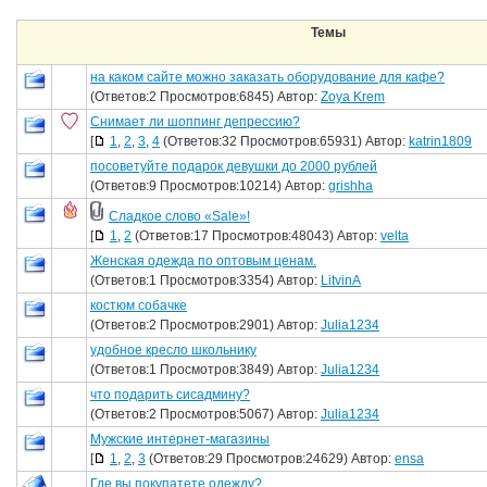
Темы
на каком сайте можно заказать оборудование для кафе?
(Ответов:2 Просмотров:6845) Автор:
Zoya Krem
Снимает ли шоппинг депрессию?
[
1
,
2
,
3
,
4
(Ответов:32 Просмотров:65931) Автор:
katrin1809
посоветуйте подарок девушки до 2000 рублей
(Ответов:9 Просмотров:10214) Автор:
grishha
Сладкое слово «Sale»!
[
1
,
2
(Ответов:17 Просмотров:48043) Автор:
velta
Женская одежда по оптовым ценам.
(Ответов:1 Просмотров:3354) Автор:
LitvinA
костюм собачке
(Ответов:2 Просмотров:2901) Автор:
Julia1234
удобное кресло школьнику
(Ответов:1 Просмотров:3849) Автор:
Julia1234
что подарить сисадмину?
(Ответов:2 Просмотров:5067) Автор:
Julia1234
Мужские интернет-магазины
[
1
,
2
,
3
(Ответов:29 Просмотров:24629) Автор:
ensa
Где вы покупатете одежду?