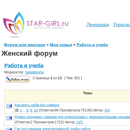
Дневники
Гороск
Форум для девушек
»
Моя семья
»
Работа и учеба
Женский форум
Работа и учеба
Модератор:
Galaktiosha
Страница
1
из
13
[ Тем: 301 ]
Темы
Как взять займ без обмана
[
1
...
8
,
9
,
10
(Ответов:96 Просмотров:70130) Автор:
Ant
Нужен продавец товаров для гидропоники с демократичными ценам
(Ответов:2 Просмотров:1722) Автор:
LVS
Где поставщика электросварной трубы найти