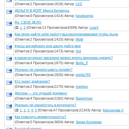
(Ответов:2 Просмотров:1618) Автор:
LVS
ДЕНЬГИ В ДОЛГ Минск Беларусь
(Ответов:0 Просмотров:1414) Автор:
kavabanga
Re: СВОЕ ДЕЛО
[
1
,
2
(Ответов:13 Просмотров:6309) Автор:
LisaV
Как легко найти себе работу высокооплачиваемая чтобы была
(Ответов:2 Просмотров:1415) Автор:
Motti
Курсы английского или школу дайте мне
(Ответов:2 Просмотров:1473) Автор:
Ant
в каком интернет-магазине можно купить верхнюю одежду?
(Ответов:4 Просмотров:1875) Автор:
Bella_P
Реально ли зарабатывать онлайн?
(Ответов:4 Просмотров:1826) Автор:
pprita765
Кто знает компанию?
(Ответов:2 Просмотров:2170) Автор:
marikoc
Диплом — это лучший документ
(Ответов:4 Просмотров:2182) Автор:
Bawerman
Реально ли заработать в интернете?
[
1
,
2
,
3
,
4
,
5
(Ответов:47 Просмотров:21343) Автор:
Кирсанова V
Как повысить внимательность?
(Ответов:5 Просмотров:3604) Автор:
Зинка-Корзинка
Быстрый кредит