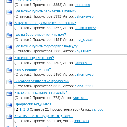
(Ответов:6 Просмотров:3353) Автор:
muromets
Где можно купить раритетные пушки?
(Ответов:2 Просмотров:1392) Автор:
dzhon-tayson
Какую черепицу лучше всего ставить?
(Ответов:2 Просмотров:1352) Автор:
pasha-mayev
Где на берегу моря купить дом?
(Ответов:2 Просмотров:1454) Автор:
neyt_styuart
Где можно купить форфорвую подсуду?
(Ответов:2 Просмотров:1335) Автор:
Zoya Krem
Кто может сделать пол?
(Ответов:2 Просмотров:1302) Автор:
sansa-stark
Какую машину купить?
(Ответов:2 Просмотров:1450) Автор:
dzhon-tayson
Высокооплачиваемые профессии
(Ответов:4 Просмотров:3315) Автор:
alena_2231
Кто сделает макияж на свадьбу?
(Ответов:2 Просмотров:773) Автор:
ivan_solo
Профессии будущего !
[
1
,
2
,
3
(Ответов:21 Просмотров:7908) Автор:
yahooo
Хочется слетать куда-то - отдохнуть
(Ответов:2 Просмотров:1109) Автор:
toni_stark