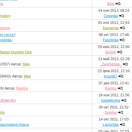
ль
Юль
24 ноя 2012, 08:24
ystery
Синичка
01 ноя 2012, 12:43
Ramira
Бандитка
го теста?
08 окт 2012, 17:46
solinka
Fasolinka
29 июн 2012, 22:00
Madam Number One
Ли3оK
13 май 2012, 01:29
32357) Автор:
Мия
_Zaychenok_
22 фев 2012, 12:10
28402) Автор:
Мия
brus987
07 дек 2011, 12:41
9) Автор:
Ramira
Ramira
18 ноя 2011, 21:56
еЛОвеЧЕк
Galaktiosha
30 окт 2011, 21:52
lla
Sunrise
)
14 окт 2011, 17:03
казочница Алиса
Lanochka
03 сен 2011, 21:53