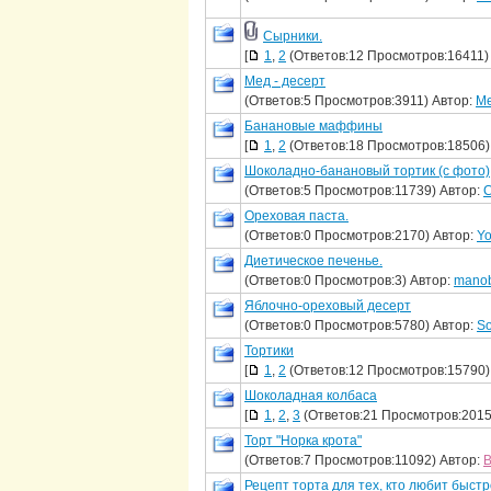
Сырники.
[
1
,
2
(Ответов:12 Просмотров:16411)
Мед - десерт
(Ответов:5 Просмотров:3911) Автор:
Me
Банановые маффины
[
1
,
2
(Ответов:18 Просмотров:18506)
Шоколадно-банановый тортик (с фото)
(Ответов:5 Просмотров:11739) Автор:
С
Ореховая паста.
(Ответов:0 Просмотров:2170) Автор:
Y
Диетическое печенье.
(Ответов:0 Просмотров:3) Автор:
mano
Яблочно-ореховый десерт
(Ответов:0 Просмотров:5780) Автор:
S
Тортики
[
1
,
2
(Ответов:12 Просмотров:15790)
Шоколадная колбаса
[
1
,
2
,
3
(Ответов:21 Просмотров:2015
Торт "Норка крота"
(Ответов:7 Просмотров:11092) Автор:
B
Рецепт торта для тех, кто любит быстро