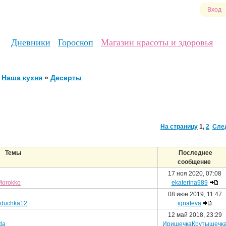
Вход
Дневники
Гороскоп
Магазин красоты и здоровья
Наша кухня
»
Десерты
На страницу
1
,
2
Сле
Темы
Последнее
сообщение
17 ноя 2020, 07:08
Morokko
ekaterina989
08 июн 2019, 11:47
duchka12
ignateva
12 май 2018, 23:29
da
ИришечкаКрутышечк