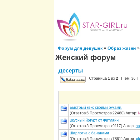
Форум для девушек
»
Образ жизни
»
Женский форум
Десерты
Страница
1
из
2
[ Тем: 36 ]
Быстрый кекс своими руками.
(Ответов:6 Просмотров:22460) Автор:
Вкусный йогурт от Фитлайн
(Ответов:3 Просмотров:9117) Автор:
na
Шарлотка с бананами
(Ответов:5 Просмотров:7881) Автор:
ol