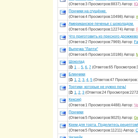
(Ответов:3 Просмотров:8837) Автор:
Ю
Пончики на сгущёнке.
(Ответов:4 Просмотров:10498) Автор:
m
Американское печенье с шоколадом.
(Ответов:6 Просмотров:12274) Автор:
Что приготовить из пресного дрожжево
(Ответов:2 Просмотров:7969) Автор:
Fa
Выпечка "Лапти"
(Ответов:6 Просмотров:10186) Автор:
Шоколад
[
1
...
5
,
6
,
7
(Ответов:65 Просмотров:
Блинчики
[
1
,
2
,
3
,
4
,
5
(Ответов:47 Просмотров:
Тортики, которые не нужно печь!
[
1
,
2
,
3
(Ответов:24 Просмотров:2272
Кексик)
(Ответов:1 Просмотров:4488) Автор:
Ч
Пончики
(Ответов:5 Просмотров:9025) Автор:
Ge
Крем для торта. Поделитесь рецептом!
(Ответов:5 Просмотров:11211) Автор:
С
Чизкейк