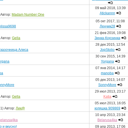
09 май 2018, 13:39
Atickannn
 Автор:
Madam Number One
05 окт 2017, 11:08
lissa9698
Ленчик28
21 фев 2016, 19:08
 Автор:
Gella
Зинка-Корзинка
28 дек 2015, 12:54
казочница Алиса
JopStolio
30 сен 2015, 14:39
organa
Yorgana
07 янв 2014, 14:17
ba
manoba
05 дек 2013, 14:07
onnyMore
SonnyMore
29 июл 2013, 23:17
 Автор:
Gella
Katia
05 июл 2013, 16:05
1) Автор:
Лик@
юляшка 909869
10 апр 2013, 23:34
elarusa4ka
Belarusa4ka
 и вкусно!
09 апр 2013, 17:06