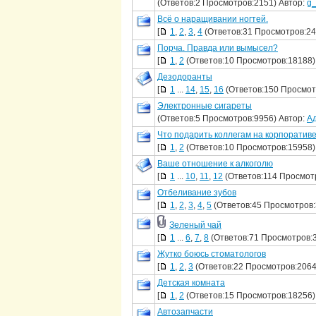
(Ответов:2 Просмотров:2151) Автор:
g_
Всё о наращивании ногтей.
[
1
,
2
,
3
,
4
(Ответов:31 Просмотров:24
Порча. Правда или вымысел?
[
1
,
2
(Ответов:10 Просмотров:18188)
Дезодоранты
[
1
...
14
,
15
,
16
(Ответов:150 Просмот
Электронные сигареты
(Ответов:5 Просмотров:9956) Автор:
А
Что подарить коллегам на корпоратив
[
1
,
2
(Ответов:10 Просмотров:15958)
Ваше отношение к алкоголю
[
1
...
10
,
11
,
12
(Ответов:114 Просмот
Отбеливание зубов
[
1
,
2
,
3
,
4
,
5
(Ответов:45 Просмотров:
Зеленый чай
[
1
...
6
,
7
,
8
(Ответов:71 Просмотров:
Жутко боюсь стоматологов
[
1
,
2
,
3
(Ответов:22 Просмотров:2064
Детская комната
[
1
,
2
(Ответов:15 Просмотров:18256)
Автозапчасти