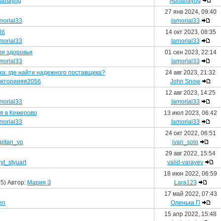
ianayng
Adrianayng
27 янв 2024, 09:40
morial33
Iamorial33
Пб
14 окт 2023, 08:35
morial33
Iamorial33
ля здоровья
01 сен 2023, 22:14
morial33
Iamorial33
а: где найти надежного поставщика?
24 авг 2023, 21:32
икториияя2056
John Snow
12 авг 2023, 14:25
morial33
Iamorial33
я в Кемерово
13 июл 2023, 06:42
morial33
Iamorial33
24 окт 2022, 06:51
pitan_vo
ivan_solo
29 авг 2022, 15:54
yt_styuart
valid-varayev
18 июн 2022, 06:59
5) Автор:
Мария З
Lara123
17 май 2022, 07:43
en
Оленька П
15 апр 2022, 15:48