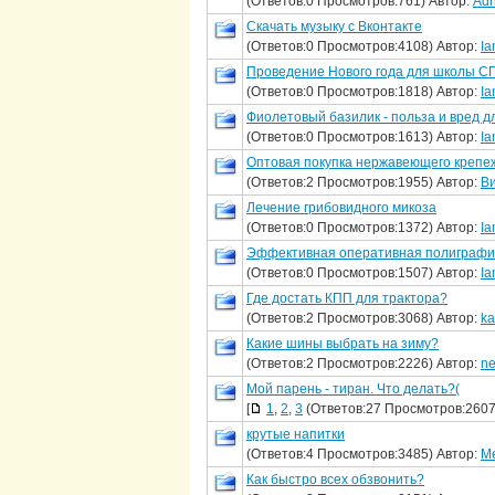
(Ответов:0 Просмотров:761) Автор:
Adr
Скачать музыку с Вконтакте
(Ответов:0 Просмотров:4108) Автор:
Ia
Проведение Нового года для школы С
(Ответов:0 Просмотров:1818) Автор:
Ia
Фиолетовый базилик - польза и вред д
(Ответов:0 Просмотров:1613) Автор:
Ia
Оптовая покупка нержавеющего крепеж
(Ответов:2 Просмотров:1955) Автор:
В
Лечение грибовидного микоза
(Ответов:0 Просмотров:1372) Автор:
Ia
Эффективная оперативная полиграфи
(Ответов:0 Просмотров:1507) Автор:
Ia
Где достать КПП для трактора?
(Ответов:2 Просмотров:3068) Автор:
ka
Какие шины выбрать на зиму?
(Ответов:2 Просмотров:2226) Автор:
ne
Мой парень - тиран. Что делать?(
[
1
,
2
,
3
(Ответов:27 Просмотров:2607
крутые напитки
(Ответов:4 Просмотров:3485) Автор:
M
Как быстро всех обзвонить?