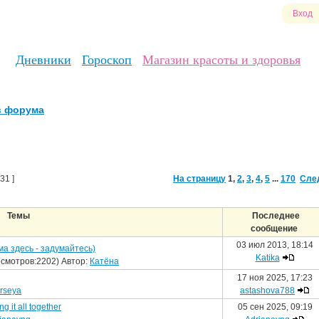
Вход
Дневники
Гороскоп
Магазин красоты и здоровья
в форума
231 ]
На страницу
1
,
2
,
3
,
4
,
5
...
170
Сле
Темы
Последнее
сообщение
03 июл 2013, 18:14
а здесь - задумайтесь)
Katika
смотров:2202) Автор:
Катёна
17 ноя 2025, 17:23
rseya
astashova788
it all together
05 сен 2025, 09:19