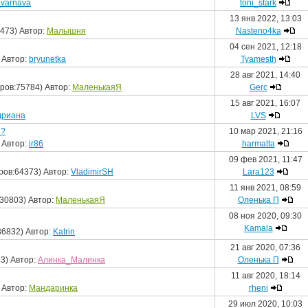
varnava
toni_stark
13 янв 2022, 13:03
473) Автор:
Малышня
Nasteno4ka
04 сен 2021, 12:18
 Автор:
bryunetka
Tyamesth
28 авг 2021, 14:40
ров:75784) Автор:
МаленькаяЯ
Gerc
15 авг 2021, 16:07
дриана
LVS
е?
10 мар 2021, 21:16
 Автор:
ir86
harmatta
09 фев 2021, 11:47
ров:64373) Автор:
VladimirSH
Lara123
11 янв 2021, 08:59
30803) Автор:
МаленькаяЯ
Оленька П
08 ноя 2020, 09:30
Kamala
36832) Автор:
Katrin
21 авг 2020, 07:36
3) Автор:
Алинка_Малинка
Оленька П
11 авг 2020, 18:14
 Автор:
Мандаринка
rheni
29 июл 2020, 10:03