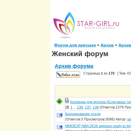
Форум для девушек
»
Архив
»
Архи
Женский форум
Архив форума
Страница
1
из
170
[ Тем: 4
Корзинка для мусора.(Если ваша тем
[
1
...
136
,
137
,
138
(Ответов:1379 Про
Бронирование отеля
(Ответов:3 Просмотров:3098) Автор:
se
MMOEXP NBA 2K26 appears ready to bring 