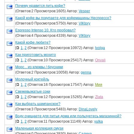
Почему нравится пить кофе?
(Ответов:2 Просмотров:1605) Автор:
Vesper
Какой кофе вы покупаете для кофемашины Неспрессо?
(Ответов:0 Просмотров:5750) Автор:
VIKtory
Espresso Intenso 10. Кто пробовал?
(Ответов:4 Просмотров:4339) Автор:
VIKtory
Какой кофе любите?
[
1
,
2
(Ответов:12 Просмотров:10972) Автор:
Ivolga
Как приготовить мохито
[
1
,
2
(Ответов:10 Просмотров:25417) Автор:
Onvali
Морс... из клюквы / брусники
(Ответов:2 Просмотров:10058) Автор:
genna
Молочный коктейль
[
1
,
2
(Ответов:16 Просмотров:17547) Автор:
Мия
Свежевыжатые соки
[
1
,
2
(Ответов:12 Просмотров:15265) Автор:
Zlata
Как выбрать шампанское?
(Ответов:3 Просмотров:5483) Автор:
DinaLovely
Воду очищаете для питья дома или пользуетесь магазинной?
[
1
,
2
(Ответов:11 Просмотров:11149) Автор:
yulka
Маленькая коллекция смузи
(Ответов:0 Просмотров:3930) Автор:
Салина