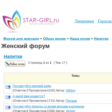
Дневники
Гороск
Форум для девушек
»
Образ жизни
»
Наша кухня
»
Напитки
Женский форум
Напитки
Страница
1
из
1
[ Тем: 17 ]
Темы
Посоветуйте крепкий кофе
(Ответов:3 Просмотров:4150) Автор:
VIKtory
А какой вам нравится?
(Ответов:4 Просмотров:1715) Автор:
Прошка
Посоветуйте бренды со всеми вкусами в колекции
(Ответов:4 Просмотров:2268) Автор:
Vesper