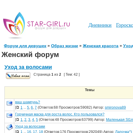
Дневники
Гороск
Форум для девушек
»
Образ жизни
»
Женская красота
»
Уход
Женский форум
Уход за волосами
Страница
1
из
2
[ Тем: 42 ]
Темы
ваш шампунь?
[
1
...
5
,
6
,
7
(Ответов:68 Просмотров:59082) Автор:
smironova89
Горчичная маска для роста волос. Кто пользовался?
[
1
,
2
,
3
,
4
,
5
(Ответов:48 Просмотров:63799) Автор:
Маленькая St1
Уход за волосами
[
1
...
16
,
17
,
18
(Ответов:176 Просмотров:292049) Автор:
Лапочка*)