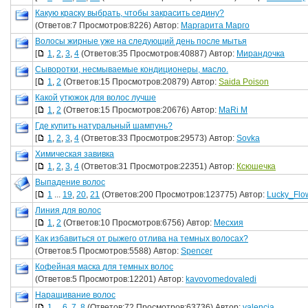
Какую краску выбрать, чтобы закрасить седину?
(Ответов:7 Просмотров:8226) Автор:
Маргарита Марго
Волосы жирные уже на следующий день после мытья
[
1
,
2
,
3
,
4
(Ответов:35 Просмотров:40887) Автор:
Мирандочка
Сыворотки, несмываемые кондиционеры, масло.
[
1
,
2
(Ответов:15 Просмотров:20879) Автор:
Saida Poison
Какой утюжок для волос лучше
[
1
,
2
(Ответов:15 Просмотров:20676) Автор:
MaRi M
Где купить натуральный шампунь?
[
1
,
2
,
3
,
4
(Ответов:33 Просмотров:29573) Автор:
Sovka
Химическая завивка
[
1
,
2
,
3
,
4
(Ответов:31 Просмотров:22351) Автор:
Ксюшечка
Выпадение волос
[
1
...
19
,
20
,
21
(Ответов:200 Просмотров:123775) Автор:
Lucky_Flo
Линия для волос
[
1
,
2
(Ответов:10 Просмотров:6756) Автор:
Месхия
Как избавиться от рыжего отлива на темных волосах?
(Ответов:5 Просмотров:5588) Автор:
Spencer
Кофейная маска для темных волос
(Ответов:5 Просмотров:12201) Автор:
kavovomedovaledi
Наращивание волос
[
1
...
6
,
7
,
8
(Ответов:72 Просмотров:63736) Автор:
valencia