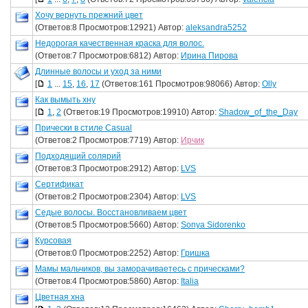
Хочу вернуть прежний цвет
(Ответов:8 Просмотров:12921) Автор:
aleksandra5252
Недорогая качественная краска для волос.
(Ответов:7 Просмотров:6812) Автор:
Ирина Пирова
Длинные волосы и уход за ними
[
1
...
15
,
16
,
17
(Ответов:161 Просмотров:98066) Автор:
Olly
Как вымыть хну
[
1
,
2
(Ответов:19 Просмотров:19910) Автор:
Shadow_of_the_Day
Прически в стиле Casual
(Ответов:2 Просмотров:7719) Автор:
Ирчик
Подходящий солярий
(Ответов:3 Просмотров:2912) Автор:
LVS
Сертификат
(Ответов:2 Просмотров:2304) Автор:
LVS
Седые волосы. Восстановливаем цвет
(Ответов:5 Просмотров:5660) Автор:
Sonya Sidorenko
Курсовая
(Ответов:0 Просмотров:2252) Автор:
Гришка
Мамы мальчиков, вы заморачиваетесь с прическами?
(Ответов:4 Просмотров:5860) Автор:
Italia
Цветная хна