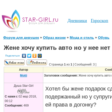
Дневники
Гороскоп
Форум для девушек
»
Образ жизни
»
Мода и стиль
»
Обувь
Жене хочу купить авто но у нее нет
Поделиться
Страница
1
из
1
[ Сообщений: 3 ]
Автор
Соо
Motti
Заголовок сообщения:
Жене хочу купить авто 
Душа Star-Girl
Хотел бы жене подарок с
подержанный но у супруги
С нами с
02 мар 2018,
00:12
ей права в догонку?
Сообщения:
469