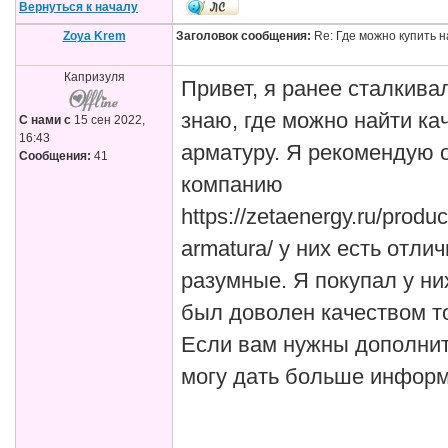
Вернуться к началу
Zoya Krem
Заголовок сообщения:
Re: Где можно купить 
Капризуля
Привет, я ранее сталкива
знаю, где можно найти к
С нами с
15 сен 2022,
16:43
арматуру. Я рекомендую 
Сообщения:
41
компанию
https://zetaenergy.ru/produ
armatura/ у них есть отли
разумные. Я покупал у ни
был доволен качеством т
Если вам нужны дополнит
могу дать больше информ