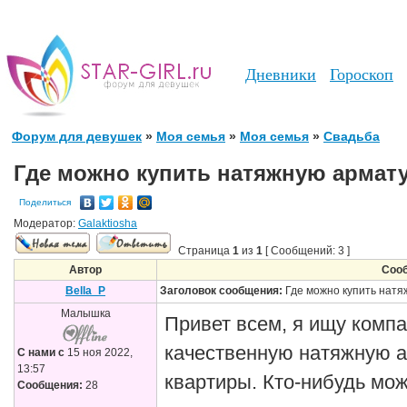
Дневники
Гороскоп
Форум для девушек
»
Моя семья
»
Моя семья
»
Свадьба
Где можно купить натяжную армат
Поделиться
Модератор:
Galaktiosha
Страница
1
из
1
[ Сообщений: 3 ]
Автор
Соо
Bella_P
Заголовок сообщения:
Где можно купить натя
Малышка
Привет всем, я ищу компа
качественную натяжную а
С нами с
15 ноя 2022,
13:57
квартиры. Кто-нибудь мо
Сообщения:
28