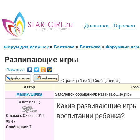
Дневники
Гороскоп
Форум для девушек
»
Болталка
»
Болталка
»
Форумные игр
Развивающие игры
Поделиться
Страница
1
из
1
[ Сообщений: 5 ]
Автор
Соо
Маринушичка
Заголовок сообщения:
Развивающие игры
А вот и Я..=)
Какие развивающие игры 
воспитании ребенка?
С нами с
08 сен 2017,
09:47
Сообщения:
7