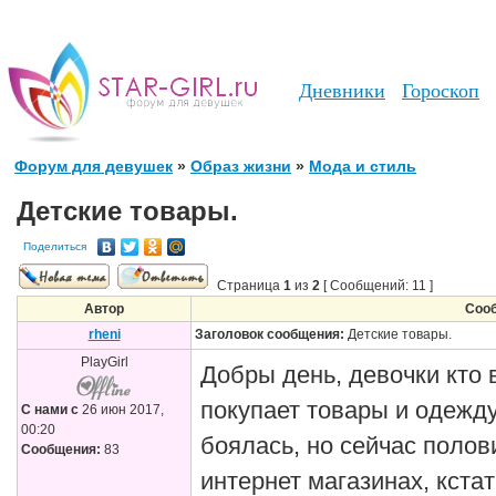
Дневники
Гороскоп
Форум для девушек
»
Образ жизни
»
Мода и стиль
Детские товары.
Поделиться
Страница
1
из
2
[ Сообщений: 11 ]
Автор
Соо
rheni
Заголовок сообщения:
Детские товары.
PlayGirl
Добры день, девочки кто 
покупает товары и одежд
С нами с
26 июн 2017,
00:20
боялась, но сейчас полов
Сообщения:
83
интернет магазинах, кста