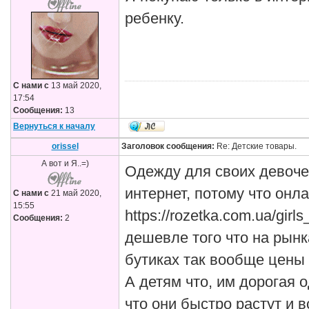
ребенку.
С нами с
13 май 2020,
17:54
Сообщения:
13
Вернуться к началу
orissel
Заголовок сообщения:
Re: Детские товары.
А вот и Я..=)
Одежду для своих девочек
интернет, потому что онл
С нами с
21 май 2020,
15:55
https://rozetka.com.ua/girl
Сообщения:
2
дешевле того что на рынк
бутиках так вообще цены
А детям что, им дорогая 
что они быстро растут и 