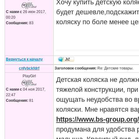
Хочу купить детскую коля
будет дешевле,подскажит
С нами с
26 июн 2017,
00:20
коляску по боле менее це
Сообщения:
83
Вернуться к началу
cnfybckfdrf
Заголовок сообщения:
Re: Детские товары.
PlayGirl
Детская коляска не должн
тяжелой конструкции, при
С нами с
04 ноя 2017,
22:47
ощущать неудобства во 
Сообщения:
81
коляски. Мне нравятся ва
https://www.bs-group.org/
продумана для удобства 