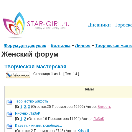
Дневники
Гороск
Форум для девушек
»
Болталка
»
Личное
»
Творческая маст
Женский форум
Творческая мастерская
Страница
1
из
1
[ Тем: 14 ]
Темы
Творчество Бякость
[
1
,
2
,
3
(Ответов:25 Просмотров:49206) Автор:
Бякость
Рисунки Ли3оK
[
1
,
2
(Ответов:16 Просмотров:11404) Автор:
Ли3оK
К свету, к жизни, к свободе...
(Ответов:2 Просмотров:2745) Автор:
Krisssti