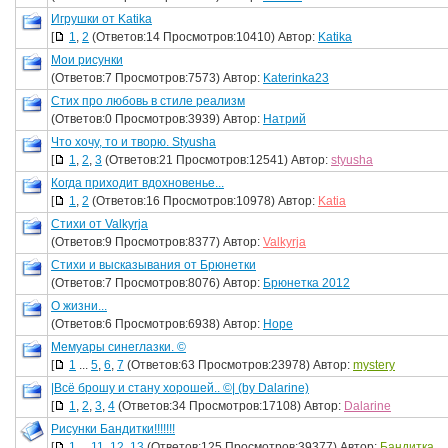
Игрушки от Katika
[
1
,
2
(Ответов:14 Просмотров:10410) Автор:
Katika
Мои рисунки
(Ответов:7 Просмотров:7573) Автор:
Katerinka23
Стих про любовь в стиле реализм
(Ответов:0 Просмотров:3939) Автор:
Натрий
Что хочу, то и творю. Styusha
[
1
,
2
,
3
(Ответов:21 Просмотров:12541) Автор:
styusha
Когда приходит вдохновенье...
[
1
,
2
(Ответов:16 Просмотров:10978) Автор:
Katia
Стихи от Valkyrja
(Ответов:9 Просмотров:8377) Автор:
Valkyrja
Стихи и высказывания от Брюнетки
(Ответов:7 Просмотров:8076) Автор:
Брюнетка 2012
О жизни...
(Ответов:6 Просмотров:6938) Автор:
Hope
Мемуары синеглазки. ©
[
1
...
5
,
6
,
7
(Ответов:63 Просмотров:23978) Автор:
mystery
|Всё брошу и стану хорошей.. ©| (by Dalarine)
[
1
,
2
,
3
,
4
(Ответов:34 Просмотров:17108) Автор:
Dalarine
Рисунки Бандитки!!!!!!!
[
1
...
11
,
12
,
13
(Ответов:125 Просмотров:39377) Автор:
Бандитка