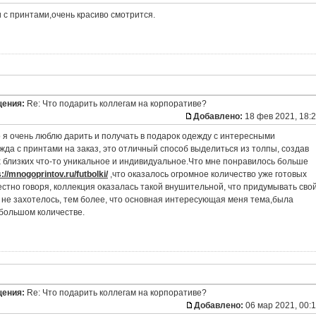
с принтами,очень красиво смотрится.
щения:
Re: Что подарить коллегам на корпоративе?
Добавлено:
18 фев 2021, 18:
то я очень люблю дарить и получать в подарок одежду с интересными
жда с принтами на заказ, это отличный способ выделиться из толпы, создав
х близких что-то уникальное и индивидуальное.Что мне понравилось больше
s://mnogoprintov.ru/futbolki/
,что оказалось огромное количество уже готовых
стно говоря, коллекция оказалась такой внушительной, что придумывать сво
 не захотелось, тем более, что основная интересующая меня тема,была
большом количестве.
щения:
Re: Что подарить коллегам на корпоративе?
Добавлено:
06 мар 2021, 00: