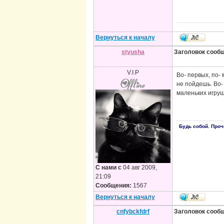
Вернуться к началу
styusha
Заголовок сооб
V.I.P
Во- первых, по-
не пойдешь. Во-
маленьких игруш
Будь собой. Проч
С нами с
04 авг 2009,
21:09
Сообщения:
1567
Вернуться к началу
cnfybckfdrf
Заголовок сооб