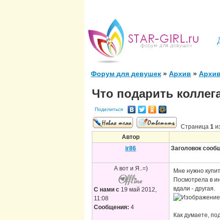
Форум для девушек
»
Архив
»
Архи
Что подарить коллег
Поделиться
Страница
1
и
Автор
ir86
Заголовок сооб
А вот и Я..=)
Мне нужно купит
Посмотрела в ин
вдали - другая.
С нами с
19 май 2012,
11:08
Сообщения:
4
Как думаете, по