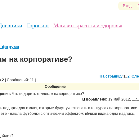
Вход
Дневники
Гороскоп
Магазин красоты и здоровья
в форума
ам на корпоративе?
На страницу
1
,
2
Сле
з
2
[ Сообщений: 11 ]
Сообщение
щения:
Что подарить коллегам на корпоративе?
Добавлено:
19 май 2012, 11:
ь подарки для коллег, которые будут участвовать в конкурсах на корпоративе.
ете - нашла футболки с оптическим эффектом: вблизи видна одна надпись,
дойдет?