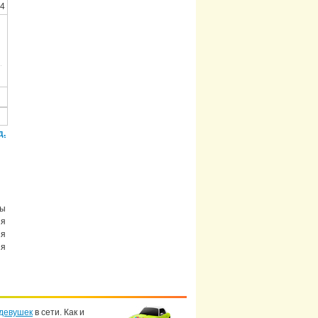
54
д.
мы
ия
ия
ия
девушек
в сети. Как и