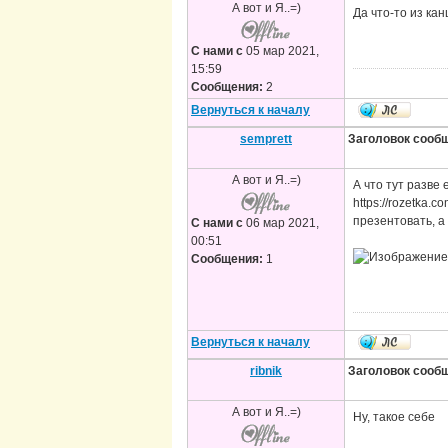
А вот и Я..=)
Да что-то из ка
С нами с
05 мар 2021,
15:59
Сообщения:
2
Вернуться к началу
semprett
Заголовок сооб
А вот и Я..=)
А что тут разве
https://rozetka.
презентовать, а
С нами с
06 мар 2021,
00:51
Сообщения:
1
Вернуться к началу
ribnik
Заголовок сооб
А вот и Я..=)
Ну, такое себе