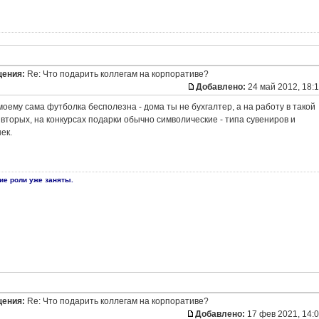
щения:
Re: Что подарить коллегам на корпоративе?
Добавлено:
24 май 2012, 18:
 моему сама футболка бесполезна - дома ты не бухгалтер, а на работу в такой
 вторых, на конкурсах подарки обычно символические - типа сувениров и
ек.
ие роли уже заняты.
щения:
Re: Что подарить коллегам на корпоративе?
Добавлено:
17 фев 2021, 14: