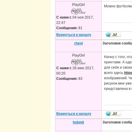
PlayGirl
Можно футболки 
С нами с
04 ноя 2017,
22:47
Сообщения:
81
Вернуться к началу
rheni
Заголовок сооб
PlayGirl
Начну с того, ч
принтами. А оде
для себя и свои
С нами с
26 июн 2017,
всего здесь
http
00:20
изображений. Че
Сообщения:
83
рисунок мне уже
представлена в 
Вернуться к началу
holonit
Заголовок сооб