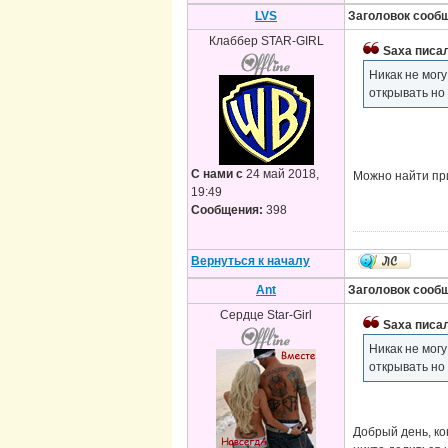
LVS
Заголовок сооб
Клаббер STAR-GIRL
Saxa писал
Никак не мог
открывать но
С нами с
24 май 2018,
Можно найти при
19:49
Сообщения:
398
Вернуться к началу
Ant
Заголовок сооб
Сердце Star-Girl
Saxa писал
Никак не мог
открывать но
Добрый день, ко