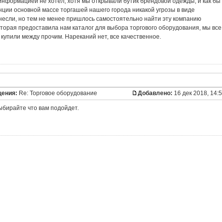
информацией не хотел, хотя мы открывали бутик брендовой одежды, и как бы
нции основной массе торгашей нашего города никакой угрозы в виде
несли, но тем не менее пришлось самостоятельно найти эту компанию
торая предоставила нам каталог для выбора торгового оборудования, мы все
 купили между прочим. Нареканий нет, все качественное.
щения:
Re: Торговое оборудование
Добавлено:
16 дек 2018, 14:
ыбирайте что вам подойдет.