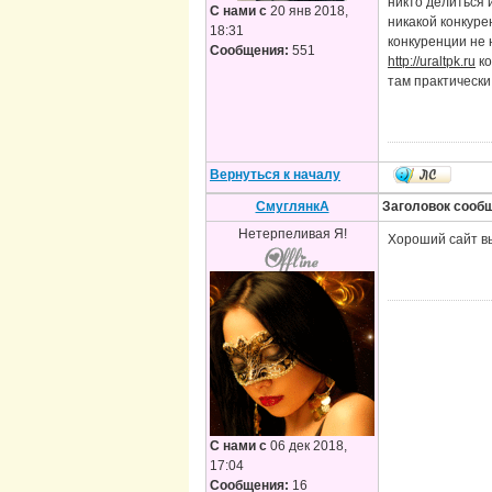
никто делиться 
С нами с
20 янв 2018,
никакой конкуре
18:31
конкуренции не 
Сообщения:
551
http://uraltpk.ru
ко
там практически
Вернуться к началу
CмyглянкA
Заголовок сооб
Нетерпеливая Я!
Хороший сайт в
С нами с
06 дек 2018,
17:04
Сообщения:
16