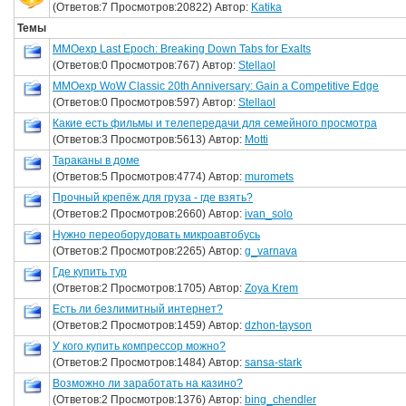
(Ответов:7 Просмотров:20822) Автор:
Katika
Темы
MMOexp Last Epoch: Breaking Down Tabs for Exalts
(Ответов:0 Просмотров:767) Автор:
Stellaol
MMOexp WoW Classic 20th Anniversary: Gain a Competitive Edge
(Ответов:0 Просмотров:597) Автор:
Stellaol
Какие есть фильмы и телепередачи для семейного просмотра
(Ответов:3 Просмотров:5613) Автор:
Motti
Тараканы в доме
(Ответов:5 Просмотров:4774) Автор:
muromets
Прочный крепёж для груза - где взять?
(Ответов:2 Просмотров:2660) Автор:
ivan_solo
Нужно переоборудовать микроавтобусь
(Ответов:2 Просмотров:2265) Автор:
g_varnava
Где купить тур
(Ответов:2 Просмотров:1705) Автор:
Zoya Krem
Есть ли безлимитный интернет?
(Ответов:2 Просмотров:1459) Автор:
dzhon-tayson
У кого купить компрессор можно?
(Ответов:2 Просмотров:1484) Автор:
sansa-stark
Возможно ли заработать на казино?
(Ответов:2 Просмотров:1376) Автор:
bing_chendler