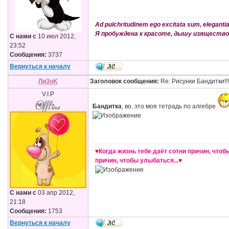
Ad pulchritudinem ego excitata sum, elegantia s
Я пробуждена к красоте, дышу изяществом
С нами с
10 июл 2012,
23:52
Сообщения:
3737
Вернуться к началу
Ли3оK
Заголовок сообщения:
Re: Рисунки Бандитки!!!!
V.I.P
Бандитка
, во, это моя тетрадь по алгебре
♥
Когда жизнь тебе даёт сотни причин, чтобы
причин, чтобы улыбаться...
♥
С нами с
03 апр 2012,
21:18
Сообщения:
1753
Вернуться к началу