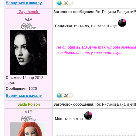
Вернуться к началу
_Zaychenok_
Заголовок сообщения:
Re: Рисунки Бандитки!!!!
V.I.P
Бандитка
, как мило, ты- талантище
Не стоит выглядеть так, чтобы оглядыв
оглядывались те, у кого есть вкус.
С нами с
14 апр 2012,
17:46
Сообщения:
1620
Вернуться к началу
Saida Poison
Заголовок сообщения:
Re: Рисунки Бандитки!!!!
V.I.P
Моя ты золотая