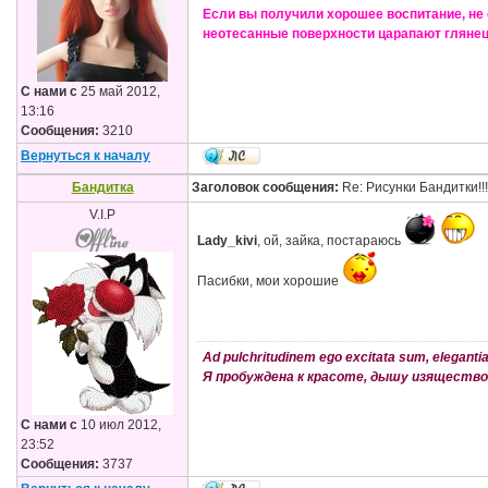
Если вы получили хорошее воспитание, не
неотесанные поверхности царапают глянец
С нами с
25 май 2012,
13:16
Сообщения:
3210
Вернуться к началу
Бандитка
Заголовок сообщения:
Re: Рисунки Бандитки!!!!
V.I.P
Lady_kivi
, ой, зайка, постараюсь
Пасибки, мои хорошие
Ad pulchritudinem ego excitata sum, elegantia s
Я пробуждена к красоте, дышу изяществом
С нами с
10 июл 2012,
23:52
Сообщения:
3737