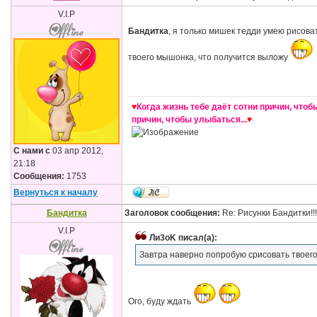
V.I.P
Бандитка
, я только мишек тедди умею рисова
твоего мышонка, что получится выложу
♥
Когда жизнь тебе даёт сотни причин, чтобы
причин, чтобы улыбаться...
♥
С нами с
03 апр 2012,
21:18
Сообщения:
1753
Вернуться к началу
Бандитка
Заголовок сообщения:
Re: Рисунки Бандитки!!!!
V.I.P
Ли3оK писал(а):
Завтра наверно попробую срисовать твоег
Ого, буду ждать