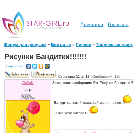
Дневники
Гороскоп
Форум для девушек
»
Болталка
»
Личное
»
Творческая маст
Рисунки Бандитки!!!!!!!
Поделиться
Страница
11
из
13
[ Сообщений: 126 ]
Ли3оK
Заголовок сообщения:
Re: Рисунки Бандитки!!!!
V.I.P
Бандитка
, какой классный мышоноооок
Также хочу рисовать