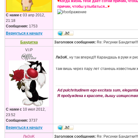
♥
Когда жизнь тебе даёт сотни причин, чтобы
причин, чтобы улыбаться...
♥
С нами с
03 апр 2012,
21:18
Сообщения:
1753
Вернуться к началу
Бандитка
Заголовок сообщения:
Re: Рисунки Бандитки!!!!
V.I.P
Ли3оK
, ну так вперед!!! Карандашь в руки и р
там вишь через пару лет станешь известным
Ad pulchritudinem ego excitata sum, elegantia s
Я пробуждена к красоте, дышу изяществом
С нами с
10 июл 2012,
23:52
Сообщения:
3737
Вернуться к началу
Ли3оK
Заголовок сообщения:
Re: Рисунки Бандитки!!!!