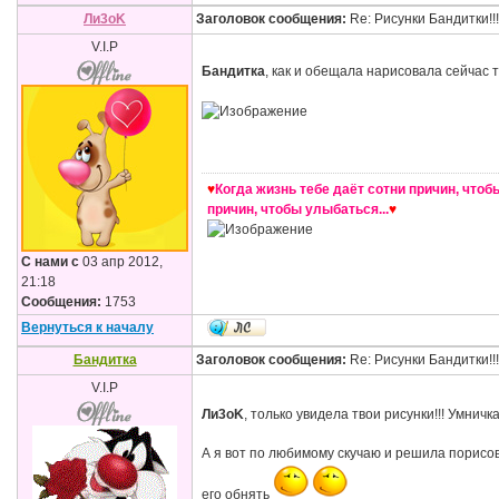
Ли3оK
Заголовок сообщения:
Re: Рисунки Бандитки!!!!
V.I.P
Бандитка
, как и обещала нарисовала сейчас
♥
Когда жизнь тебе даёт сотни причин, чтобы
причин, чтобы улыбаться...
♥
С нами с
03 апр 2012,
21:18
Сообщения:
1753
Вернуться к началу
Бандитка
Заголовок сообщения:
Re: Рисунки Бандитки!!!!
V.I.P
Ли3оK
, только увидела твои рисунки!!! Умнич
А я вот по любимому скучаю и решила порисов
его обнять