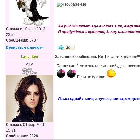
Ad pulchritudinem ego excitata sum, elegantia s
С нами с
10 июл 2012,
Я пробуждена к красоте, дышу изяществом
23:52
Сообщения:
3737
Вернуться к началу
Lady_kivi
Заголовок сообщения:
Re: Рисунки Бандитки!!!!
V.I.P
Бандитка
, А можешь мне что-нибудь нарисов
Если не сложно
Ласка одной львицы лучше, чем гарем деш
С нами с
01 мар 2011,
15:31
Сообщения:
2328